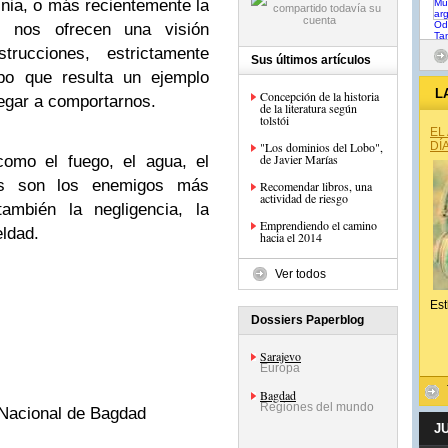
nia, o más recientemente la
, nos ofrecen una visión
rucciones, estrictamente
Sus últimos artículos
po que resulta un ejemplo
L
Concepción de la historia
egar a comportarnos.
de la literatura según
tolstói
EL
"Los dominios del Lobo",
DÍ
de Javier Marías
como el fuego, el agua, el
tas son los enemigos más
Recomendar libros, una
actividad de riesgo
también la negligencia, la
Emprendiendo el camino
eldad.
hacia el 2014
Ver todos
Est
Dossiers Paperblog
Sarajevo
Europa
Bagdad
Regiones del mundo
a Nacional de Bagdad
J