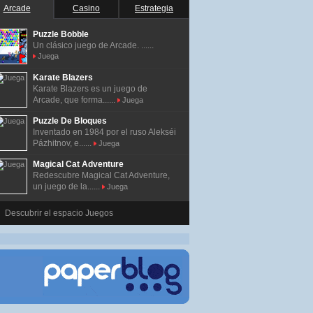
Arcade
Casino
Estrategia
Puzzle Bobble
Un clásico juego de Arcade. ......
Juega
Karate Blazers
Karate Blazers es un juego de
Arcade, que forma......
Juega
Puzzle De Bloques
Inventado en 1984 por el ruso Alekséi
Pázhitnov, e......
Juega
Magical Cat Adventure
Redescubre Magical Cat Adventure,
un juego de la......
Juega
Descubrir el espacio Juegos