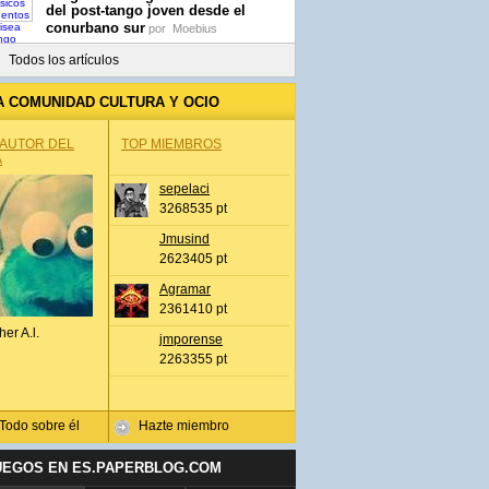
del post-tango joven desde el
conurbano sur
por
Moebius
Todos los artículos
A COMUNIDAD CULTURA Y OCIO
 AUTOR DEL
TOP MIEMBROS
A
sepelaci
3268535 pt
Jmusind
2623405 pt
Agramar
2361410 pt
her A.l.
jmporense
2263355 pt
Todo sobre él
Hazte miembro
UEGOS EN ES.PAPERBLOG.COM