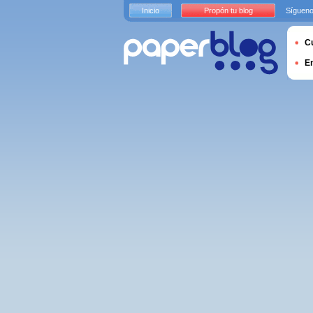
Inicio
Propón tu blog
Sígueno
Cu
E