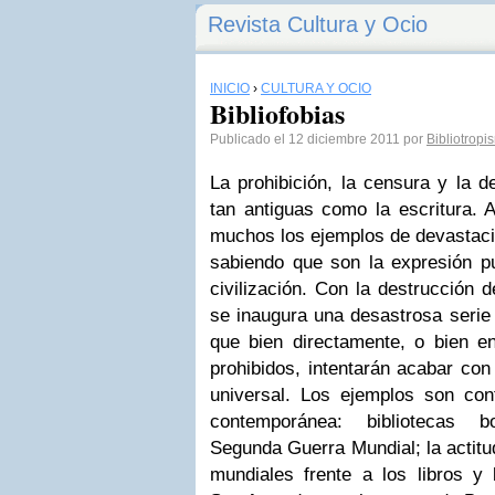
Revista Cultura y Ocio
INICIO
›
CULTURA Y OCIO
Bibliofobias
Publicado el 12 diciembre 2011 por
Bibliotropi
La prohibición, la censura y la d
tan antiguas como la escritura. A
muchos los ejemplos de devastaci
sabiendo que son la expresión pu
civilización. Con la destrucción d
se inaugura una desastrosa serie
que bien directamente, o bien en
prohibidos, intentarán acabar con 
universal. Los ejemplos son con
contemporánea: bibliotecas 
Segunda Guerra Mundial; la actitu
mundiales frente a los libros y l