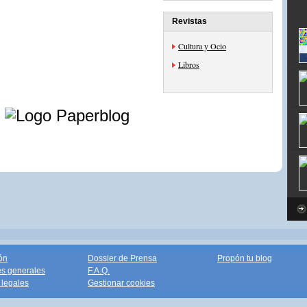
Revistas
Cultura y Ocio
Libros
e
ón
Dossier de Prensa
Propón tu blog
s generales
F.A.Q.
legales
Gestionar cookies