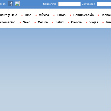
s en
Seudónimo
Contraseña
ltura y Ocio
Cine
Música
Libros
Comunicación
Tecnol
n Femenino
Sexo
Cocina
Salud
Ciencia
Viajes
Ten