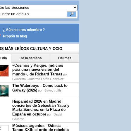
¿ Aún no eres miembro ?
Propón tu blog
OS MÁS LEÍDOS CULTURA Y OCIO
l día
De la semana
Del mes
«Cosmos y Psique. Indicios
para una nueva visión del
mundo», de Richard Tarnas
por
Guillermo Guillermo Lorén González
The Waterboys - Come back to
Galway (2026)
por
Savoytruffle
Hispanidad 2026 en Madrid:
conciertos de Sebastián Yatra y
Marta Sánchez en la Plaza de
España en octubre
por
David
Gallardo
Músicos argentos - Odisea
Tango XXII: el grito de rebeldía