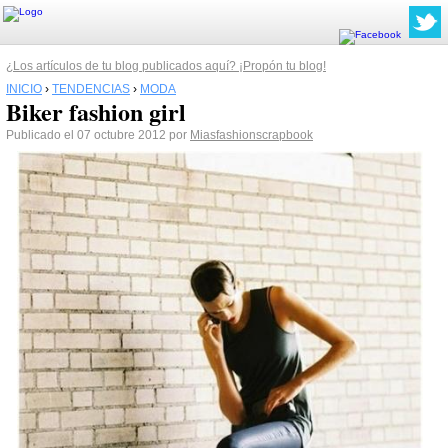
¿Los artículos de tu blog publicados aquí? ¡Propón tu blog!
INICIO
›
TENDENCIAS
›
MODA
Biker fashion girl
Publicado el 07 octubre 2012 por
Miasfashionscrapbook