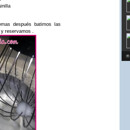
nilla
emas después batimos las
e y reservamos .