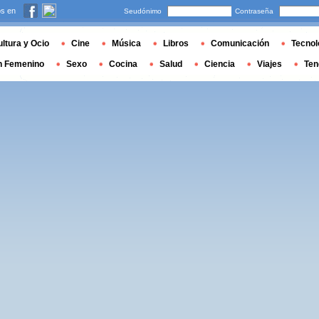
s en
Seudónimo
Contraseña
ltura y Ocio
Cine
Música
Libros
Comunicación
Tecnol
n Femenino
Sexo
Cocina
Salud
Ciencia
Viajes
Ten