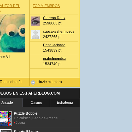
 AUTOR DEL
TOP MIEMBROS
A
Clarena Roux
2598003 pt
cupcakeshermosos
2427265 pt
Deshilachado
1543839 pt
her A.l.
mabelmendez
1534740 pt
Todo sobre él
Hazte miembro
UEGOS EN ES.PAPERBLOG.COM
Arcade
Casino
Estrategia
Puzzle Bobble
Un clásico juego de Arcade. ......
Juega
Karate Blazers