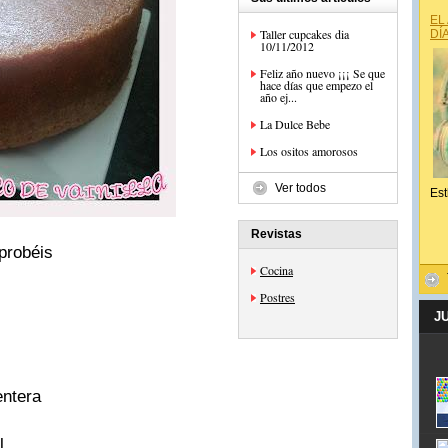
EL
Taller cupcakes dia
DÍ
10/11/2012
Feliz año nuevo ¡¡¡ Se que
hace días que empezo el
año ej...
La Dulce Bebe
Los ositos amorosos
Ver todos
Est
Revistas
 probéis
Cocina
Postres
J
entera
l