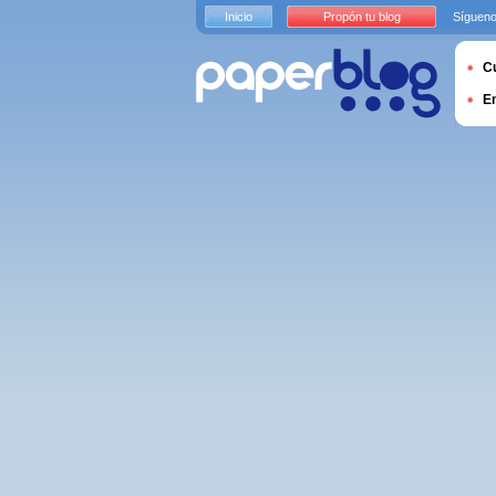
Inicio
Propón tu blog
Sígueno
Cu
E