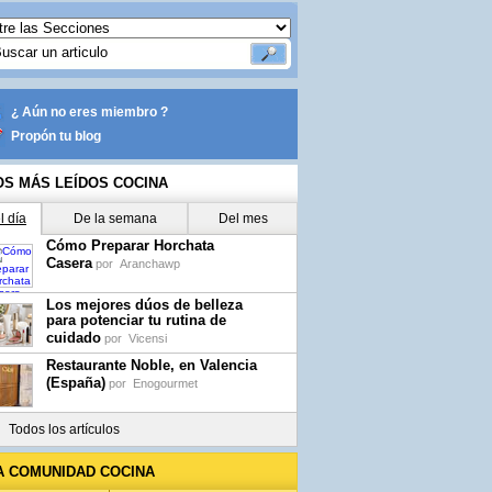
¿ Aún no eres miembro ?
Propón tu blog
OS MÁS LEÍDOS COCINA
l día
De la semana
Del mes
Cómo Preparar Horchata
Casera
por
Aranchawp
Los mejores dúos de belleza
para potenciar tu rutina de
cuidado
por
Vicensi
Restaurante Noble, en Valencia
(España)
por
Enogourmet
Todos los artículos
A COMUNIDAD COCINA