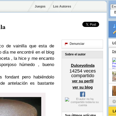
Juegos
Los Autores
lla
L
Denunciar
co de vainilla que esta de
ro día me encontré en el blog
De
Sobre el autor
eceta , la hice y me encanto
sponjoso húmedo , bueno
Dulceyolinda
14254
veces
compartido
as fondant pero habiéndolo
ver su perfil
e antelación es bastante
ver su blog
L
Sus últimos artículos