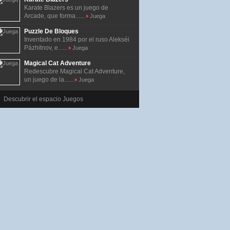
Karate Blazers es un juego de
Arcade, que forma......
Juega
Puzzle De Bloques
Inventado en 1984 por el ruso Alekséi
Pázhitnov, e......
Juega
Magical Cat Adventure
Redescubre Magical Cat Adventure,
un juego de la......
Juega
Descubrir el espacio Juegos