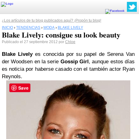
¿Los artículos de tu blog publicados aquí? ¡Propón tu blog!
INICIO
›
TENDENCIAS
›
MODA
›
BLAKE LIVELY
Blake Lively: consigue su look beauty
Publicado el 27 septiembre 2012 por
Chloe
Blake Lively
es conocida por su papel de Serena Van
der Woodsen en la serie
Gossip Girl
, aunque estos días
es noticia por haberse casado con el también actor Ryan
Reynols.
Save