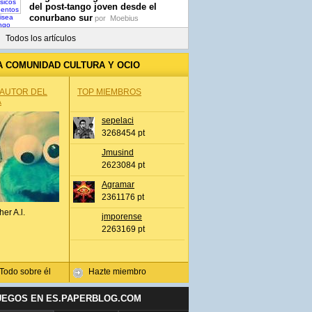
del post-tango joven desde el
conurbano sur
por
Moebius
Todos los artículos
A COMUNIDAD CULTURA Y OCIO
 AUTOR DEL
TOP MIEMBROS
A
sepelaci
3268454 pt
Jmusind
2623084 pt
Agramar
2361176 pt
her A.l.
jmporense
2263169 pt
Todo sobre él
Hazte miembro
UEGOS EN ES.PAPERBLOG.COM