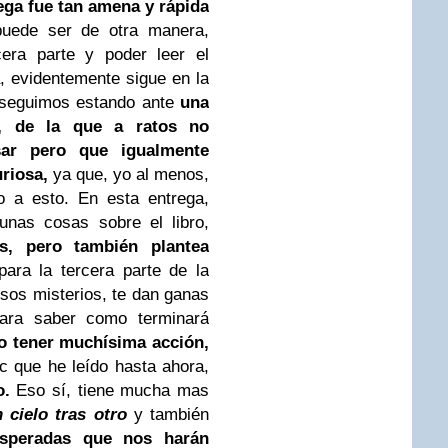
ega fue tan amena y rápida
uede ser de otra manera,
cera parte y poder leer el
, evidentemente sigue en la
ue seguimos estando ante
una
a, de la que a ratos no
ar pero que igualmente
uriosa,
ya que, yo al menos,
o a esto. En esta entrega,
unas cosas sobre el libro,
s, pero también plantea
para la tercera parte de la
esos misterios, te dan ganas
para saber como terminará
o tener muchísima acción,
c que he leído hasta ahora,
o.
Eso sí, tiene mucha mas
cielo tras otro
y también
esperadas que nos harán