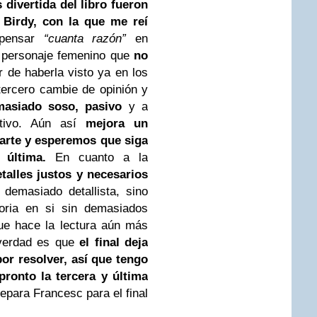
 divertida del libro fueron
e Birdy, con la que me reí
 pensar
“cuanta razón”
en
 personaje femenino que
no
r de haberla visto ya en los
tercero cambie de opinión y
asiado soso, pasivo
y a
ativo. Aún así
mejora un
parte y esperemos que siga
y última.
En cuanto a la
etalles justos y necesarios
demasiado detallista, sino
toria en si sin demasiados
que hace la lectura aún más
 verdad es que
el final deja
por resolver, así que tengo
pronto la tercera y última
epara Francesc para el final