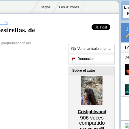
Juegos
Los Autores
LLES
strellas, de
@aquellaspqcosas
L
Ver el artículo original
De
Denunciar
Sobre el autor
Crislightwood
906
veces
compartido
ver su perfil