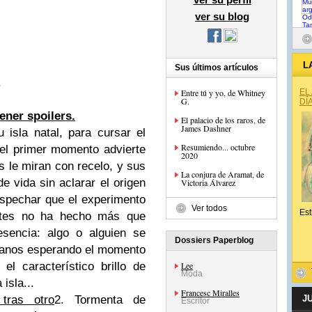
ver su blog
L
Sus últimos artículos
.
Entre tú y yo, de Whitney
EL
G.
DÍ
ener spoilers.
El palacio de los raros, de
James Dashner
isla natal, para cursar el
Resumiendo... octubre
 el primer momento advierte
2020
 le miran con recelo, y sus
La conjura de Aramat, de
e vida sin aclarar el origen
Victoria Álvarez
ospechar que el experimento
Ver todos
Est
ntes no ha hecho más que
sencia: algo o alguien se
Dossiers Paperblog
ianos esperando el momento
l característico brillo de
Lee
Moda
 isla...
Francesc Miralles
tras otro
2. Tormenta de
J
Escritor