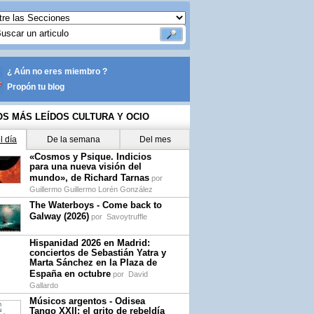
¿ Aún no eres miembro ?
Propón tu blog
OS MÁS LEÍDOS CULTURA Y OCIO
l día
De la semana
Del mes
«Cosmos y Psique. Indicios
para una nueva visión del
mundo», de Richard Tarnas
por
Guillermo Guillermo Lorén González
The Waterboys - Come back to
Galway (2026)
por
Savoytruffle
Hispanidad 2026 en Madrid:
conciertos de Sebastián Yatra y
Marta Sánchez en la Plaza de
España en octubre
por
David
Gallardo
Músicos argentos - Odisea
Tango XXII: el grito de rebeldía