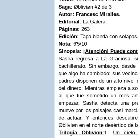
Saga:
Øbliviøn #2 de 3
Autor:
Francesc Miralles
.
Editorial:
La Galera.
Páginas:
263
Edición:
Tapa blanda con solapas
Nota:
6'5/10
Sinopsis:
¡Atención! Puede cont
Sasha regresa a La Graciosa, su 
bachillerato. Sin embargo, desde
que algo ha cambiado: sus vecinos
padres disponen de un alto nivel d
del dinero. Mientras empieza a s
al que fue sometido un mes a
empezar, Sasha detecta una pre
mueve por los paisajes casi marc
de actuar. Y entonces descubre e
Øbliviøn en el norte desértico de la
Trilogía Oblivion:
1.
Un cielo 