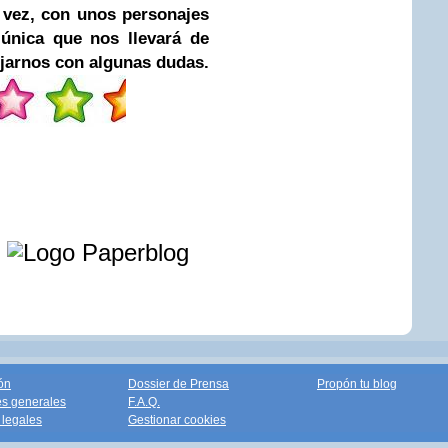
a vez, con unos personajes
 única que nos llevará de
ejarnos con algunas dudas.
e
ón
Dossier de Prensa
Propón tu blog
s generales
F.A.Q.
legales
Gestionar cookies