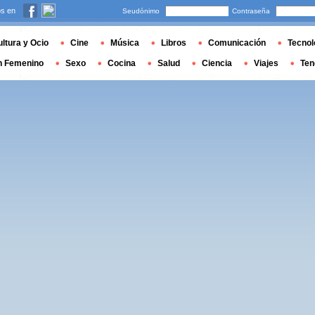
s en
Seudónimo
Contraseña
ltura y Ocio
Cine
Música
Libros
Comunicación
Tecnol
n Femenino
Sexo
Cocina
Salud
Ciencia
Viajes
Ten