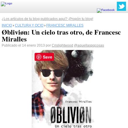
¿Los artículos de tu blog publicados aquí? ¡Propón tu blog!
INICIO
›
CULTURA Y OCIO
›
FRANCESC MIRALLES
Øbliviøn: Un cielo tras otro, de Francesc
Miralles
Publicado el 14 enero 2013 por
Crislightwood
@aquellaspqcosas
Save