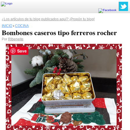
¿Los artículos de tu blog publicados aquí? ¡Propón tu blog!
INICIO
›
COCINA
Bombones caseros tipo ferreros rocher
Por
Rlbeneite
Save