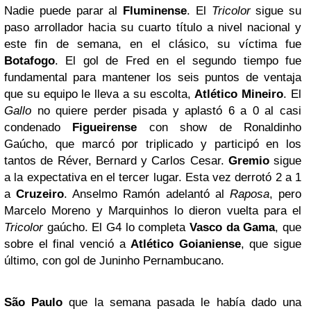
Nadie puede parar al
Fluminense
. El
Tricolor
sigue su
paso arrollador hacia su cuarto título a nivel nacional y
este fin de semana, en el clásico, su víctima fue
Botafogo
. El gol de Fred en el segundo tiempo fue
fundamental para mantener los seis puntos de ventaja
que su equipo le lleva a su escolta,
Atlético Mineiro
. El
Gallo
no quiere perder pisada y aplastó 6 a 0 al casi
condenado
Figueirense
con show de Ronaldinho
Gaúcho, que marcó por triplicado y participó en los
tantos de Réver, Bernard y Carlos Cesar.
Gremio
sigue
a la expectativa en el tercer lugar. Esta vez derrotó 2 a 1
a
Cruzeiro
. Anselmo Ramón adelantó al
Raposa
, pero
Marcelo Moreno y Marquinhos lo dieron vuelta para el
Tricolor
gaúcho. El G4 lo completa
Vasco da Gama
, que
sobre el final venció a
Atlético Goianiense
, que sigue
último, con gol de Juninho Pernambucano.
São Paulo
que la semana pasada le había dado una