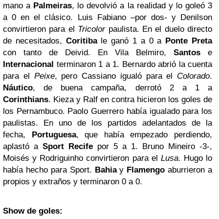
mano a
Palmeiras
, lo devolvió a la realidad y lo goleó 3
a 0 en el clásico. Luis Fabiano –por dos- y Denilson
convirtieron para el
Tricolor
paulista. En el duelo directo
de necesitados,
Coritiba
le ganó 1 a 0 a
Ponte Preta
con tanto de Deivid. En Vila Belmiro,
Santos
e
Internacional
terminaron 1 a 1. Bernardo abrió la cuenta
para el
Peixe
, pero Cassiano igualó para el
Colorado
.
Náutico
, de buena campaña, derrotó 2 a 1 a
Corinthians
. Kieza y Ralf en contra hicieron los goles de
los Pernambuco. Paolo Guerrero había igualado para los
paulistas. En uno de los partidos adelantados de la
fecha,
Portuguesa
, que había empezado perdiendo,
aplastó a
Sport Recife
por 5 a 1. Bruno Mineiro -3-,
Moisés y Rodriguinho convirtieron para el
Lusa
. Hugo lo
había hecho para Sport.
Bahia
y
Flamengo
aburrieron a
propios y extraños y terminaron 0 a 0.
Show de goles: