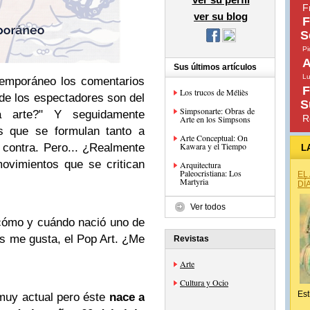
F
ver su blog
F
S
Pi
A
Sus últimos artículos
Lu
temporáneo los comentarios
F
Los trucos de Méliès
de los espectadores son del
S
Simpsonarte: Obras de
a arte?" Y seguidamente
R
Arte en los Simpsons
s que se formulan tanto a
Arte Conceptual: On
Kawara y el Tiempo
 contra. Pero... ¿Realmente
L
ovimientos que se critican
Arquitectura
Paleocristiana: Los
EL
Martyria
DÍ
Ver todos
 cómo y cuándo nació uno de
s me gusta, el Pop Art. ¿Me
Revistas
Arte
Cultura y Ocio
Est
muy actual pero éste
nace a