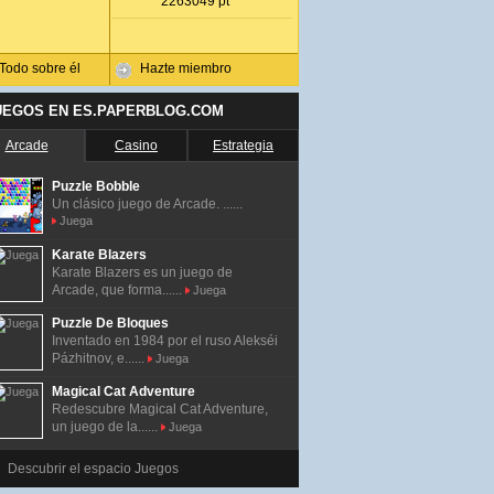
2263049 pt
Todo sobre él
Hazte miembro
UEGOS EN ES.PAPERBLOG.COM
Arcade
Casino
Estrategia
Puzzle Bobble
Un clásico juego de Arcade. ......
Juega
Karate Blazers
Karate Blazers es un juego de
Arcade, que forma......
Juega
Puzzle De Bloques
Inventado en 1984 por el ruso Alekséi
Pázhitnov, e......
Juega
Magical Cat Adventure
Redescubre Magical Cat Adventure,
un juego de la......
Juega
Descubrir el espacio Juegos