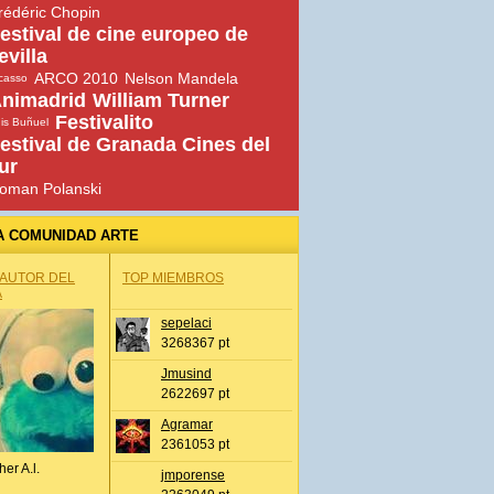
rédéric Chopin
estival de cine europeo de
evilla
ARCO 2010
Nelson Mandela
casso
nimadrid
William Turner
Festivalito
is Buñuel
estival de Granada Cines del
ur
oman Polanski
A COMUNIDAD ARTE
 AUTOR DEL
TOP MIEMBROS
A
sepelaci
3268367 pt
Jmusind
2622697 pt
Agramar
2361053 pt
her A.l.
jmporense