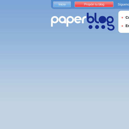
Inicio
Propón tu blog
Sígueno
Cu
E