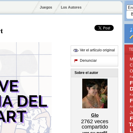
Juegos
Los Autores
t
T
Ver el artículo original
M
Denunciar
C
O
Sobre el autor
Fe
F
D
Ka
F
An
J
Glo
F
2762
veces
T
compartido
L
ver su perfil