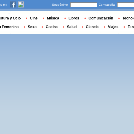
s en
Seudónimo
Contraseña
ltura y Ocio
Cine
Música
Libros
Comunicación
Tecnol
n Femenino
Sexo
Cocina
Salud
Ciencia
Viajes
Ten