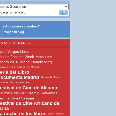
¿ Aún no eres miembro ?
Propón tu blog
EMAS POPULARES
ario Vargas Llosa
ibeles Fashion Week
Francis Bacon
scars 2010
Michel Houellebecq
stival de cine español de Málaga
eria del Libro
ocumenta Madrid
Museo del Prado
rl Marx
Michael Haneke
estival de Cine de Alicante
Premio Cervantes
dy Warhol
Van Gogh
erome David Salinger
estival de Cine Africano de
arifa
a noche de los libros
Orson Welles