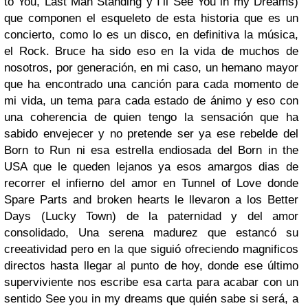
to You, Last Man Standing y I’ll See You in my Dreams)
que componen el esqueleto de esta historia que es un
concierto, como lo es un disco, en definitiva la música,
el Rock. Bruce ha sido eso en la vida de muchos de
nosotros, por generación, en mi caso, un hemano mayor
que ha encontrado una canción para cada momento de
mi vida, un tema para cada estado de ánimo y eso con
una coherencia de quien tengo la sensación que ha
sabido envejecer y no pretende ser ya ese rebelde del
Born to Run ni esa estrella endiosada del Born in the
USA que le queden lejanos ya esos amargos dias de
recorrer el infierno del amor en Tunnel of Love donde
Spare Parts and broken hearts le llevaron a los Better
Days (Lucky Town) de la paternidad y del amor
consolidado, Una serena madurez que estancó su
creeatividad pero en la que siguió ofreciendo magnificos
directos hasta llegar al punto de hoy, donde ese último
superviviente nos escribe esa carta para acabar con un
sentido See you in my dreams que quién sabe si será, a