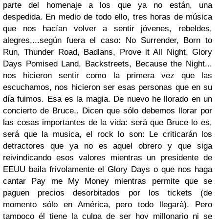
parte del homenaje a los que ya no están, una
despedida. En medio de todo ello, tres horas de música
que nos hacían volver a sentir jóvenes, rebeldes,
alegres,...según fuera el caso: No Surrender, Born to
Run, Thunder Road, Badlans, Prove it All Night, Glory
Days Pomised Land, Backstreets, Because the Night...
nos hicieron sentir como la primera vez que las
escuchamos, nos hicieron ser esas personas que en su
día fuimos. Esa es la magia. De nuevo he llorado en un
concierto de Bruce,. Dicen que sólo debemos llorar por
las cosas importantes de la vida: será que Bruce lo es,
será que la musica, el rock lo son: Le criticarán los
detractores que ya no es aquel obrero y que siga
reivindicando esos valores mientras un presidente de
EEUU baila frivolamente el Glory Days o que nos haga
cantar Pay me My Money mientras permite que se
paguen precios desorbitados por los tickets (de
momento sólo en América, pero todo llegarà). Pero
tampoco él tiene la culpa de ser hoy millonario ni se