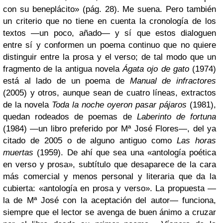
con su beneplácito» (pág. 28). Me suena. Pero también
un criterio que no tiene en cuenta la cronología de los
textos —un poco, añado— y sí que estos dialoguen
entre sí y conformen un poema continuo que no quiere
distinguir entre la prosa y el verso; de tal modo que un
fragmento de la antigua novela
Ágata ojo de gato
(1974)
está al lado de un poema de
Manual de infractores
(2005) y otros, aunque sean de cuatro líneas, extractos
de la novela
Toda la noche oyeron pasar pájaros
(1981),
quedan rodeados de poemas de
Laberinto de fortuna
(1984) —un libro preferido por Mª José Flores—, del ya
citado de 2005 o de alguno antiguo como
Las horas
muertas
(1959). De ahí que sea una «antología poética
en verso y prosa», subtítulo que desaparece de la cara
más comercial y menos personal y literaria que da la
cubierta: «antología en prosa y verso». La propuesta —
la de Mª José con la aceptación del autor— funciona,
siempre que el lector se avenga de buen ánimo a cruzar