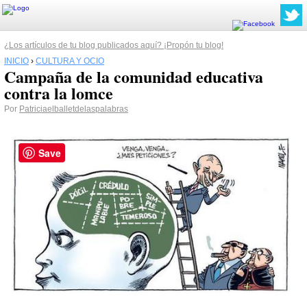
¿Los artículos de tu blog publicados aquí? ¡Propón tu blog!
INICIO
›
CULTURA Y OCIO
Campaña de la comunidad educativa
contra la lomce
Por
Patriciaelballetdelaspalabras
Save