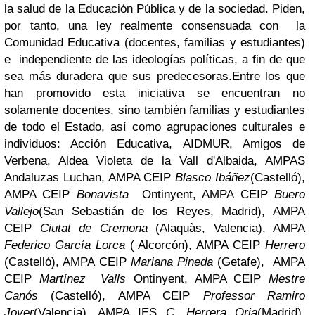
la salud de la Educación Pública y de la sociedad. Piden,
por tanto, una ley realmente consensuada con la
Comunidad Educativa (docentes, familias y estudiantes)
e independiente de las ideologías políticas, a fin de que
sea más duradera que sus predecesoras.
Entre los que
han promovido esta iniciativa se encuentran no
solamente docentes, sino también familias y estudiantes
de todo el Estado, así como agrupaciones culturales e
individuos: Acción Educativa, AIDMUR, Amigos de
Verbena, Aldea Violeta de la Vall d'Albaida, AMPAS
Andaluzas Luchan, AMPA CEIP
Blasco Ibáñez
(Castelló),
AMPA CEIP
Bonavista
Ontinyent, AMPA CEIP
Buero
Vallejo
(San Sebastián de los Reyes, Madrid), AMPA
CEIP
Ciutat de Cremona
(Alaquàs, Valencia), AMPA
Federico García Lorca
( Alcorcón), AMPA CEIP
Herrero
(Castelló), AMPA CEIP
Mariana Pineda
(Getafe), AMPA
CEIP
Martínez Valls
Ontinyent, AMPA CEIP
Mestre
Canós
(Castelló), AMPA CEIP
Professor Ramiro
Jover
(Valencia), AMPA IES
C. Herrera Oria
(Madrid),