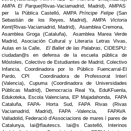
AMPA
El Parque
(Rivas-Vaciamadrid, Madrid), AMPAS
per la Pública Castelló, AMPA
Príncipe Felipe
(San
Sebastián de los Reyes, Madrid), AMPA
Victoria
Kent
(Rivas-Vaciamadrid, Madrid), Asamblea Cremona,
Asamblea Groga (Cataluña), Asamblea Marea Verde
Madrid, Asociación Cultural y Literaria Letras Vivas,
Aulas en la Calle,
El Ballet de las Palabras
, CIDESPU:
ciudadan@s en defensa de la escuela pública de
Móstoles, Colectivo de Estudiantes de Madrid, Colectivo
Infancia, Coordinadora por lo Público Fuencarral-El
Pardo, CPI Coordinadora de Professorat Interí
(Valencia), Cupuma (Coordinadora de Universidades
Públicas Madrid), Democracia Real Ya, EduKFuenla,
Edukoteka, Escola Valenciana, EP Majadahonda, FAPA
Cataluña, FAPA- Horta Sud, FAPA Rivas (Rivas
Vaciamadrid, Madrid), FAPA -Valencia, FAPAVA
Valladolid, Federaciò d'Associacions de mares í pares de
Catalunya, Iai@flautescs. Iai@s Castelló, Interinos