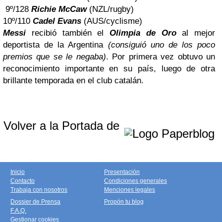
9º/128
Richie McCaw
(NZL/rugby)
10º/110
Cadel Evans
(AUS/cyclisme)
Messi
recibió también el
Olimpia de Oro
al mejor
deportista de la Argentina
(consiguió uno de los poco
premios que se le negaba)
. Por primera vez obtuvo un
reconocimiento importante en su país, luego de otra
brillante temporada en el club catalán.
Volver a la Portada de
Inicio
Presentación
Contacto
Condiciones generales
Trabaja con nosotros
Menciones legales
Dossier de Prensa
Propón tu blog
F.A.Q.
Gestionar cookies