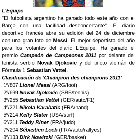
L'Equipe
"El futbolista argentino ha ganado todo este año con el
Barça con una facilidad desconcertante". El diario
deportivo francés abre su edición del 24 de diciembre
con una gran foto de
Messi
. El mejor deportista del año
para los votantes del diario L'Equipe. Ha ganado el
premio
Campeón de Campeones 2011
por delante del
tenista serbio
Novak Djokovic
y del piloto alemán de
Fórmula 1
Sebastian Vettel
.
Clasificación de 'Champion des champions 2011'
1º/807
Lionel Messi
(ARG/foot)
2º/699
Novak Djokovic
(SRB/tennis)
3º/255
Sebastian Vettel
(GER/auto/F1)
4º/221
Nikola Karabatic
(FRA/hand)
5º/214
Kelly Slater
(USA/surf)
6º/211
Teddy Riner
(FRA/judo)
7º/204
Sébastien Loeb
(FRA/auto/rallyes)
8º/133
Dirk Nowitzki
(GER/basket)