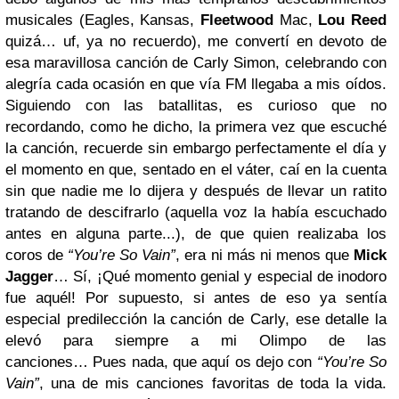
musicales (Eagles, Kansas,
Fleetwood
Mac,
Lou Reed
quizá… uf, ya no recuerdo), me convertí en devoto de
esa maravillosa canción de Carly Simon, celebrando con
alegría cada ocasión en que vía FM llegaba a mis oídos.
Siguiendo con las batallitas, es curioso que no
recordando, como he dicho, la primera vez que escuché
la canción, recuerde sin embargo perfectamente el día y
el momento en que, sentado en el váter, caí en la cuenta
sin que nadie me lo dijera y después de llevar un ratito
tratando de descifrarlo (aquella voz la había escuchado
antes en alguna parte...), de que quien realizaba los
coros de
“You’re So Vain”
, era ni más ni menos que
Mick
Jagger
… Sí, ¡Qué momento genial y especial de inodoro
fue aquél! Por supuesto, si antes de eso ya sentía
especial predilección la canción de Carly, ese detalle la
elevó para siempre a mi Olimpo de las
canciones…
Pues nada, que aquí os dejo con
“You’re So
Vain”
, una de mis canciones favoritas de toda la vida.