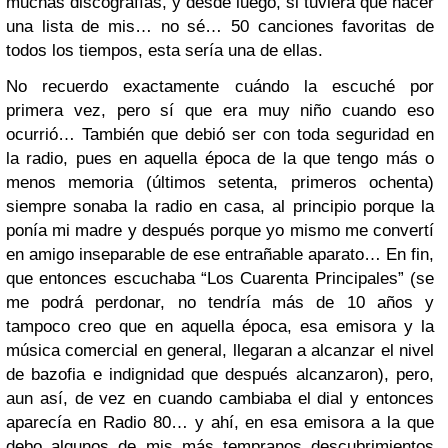
muchas discografías, y desde luego, si tuviera que hacer
una lista de mis… no sé… 50 canciones favoritas de
todos los tiempos, esta sería una de ellas.
No recuerdo exactamente cuándo la escuché por
primera vez, pero sí que era muy niño cuando eso
ocurrió… También que debió ser con toda seguridad en
la radio, pues en aquella época de la que tengo más o
menos memoria (últimos setenta, primeros ochenta)
siempre sonaba la radio en casa, al principio porque la
ponía mi madre y después porque yo mismo me convertí
en amigo inseparable de ese entrañable aparato… En fin,
que entonces escuchaba “Los Cuarenta Principales” (se
me podrá perdonar, no tendría más de 10 años y
tampoco creo que en aquella época, esa emisora y la
música comercial en general, llegaran a alcanzar el nivel
de bazofia e indignidad que después alcanzaron), pero,
aun así, de vez en cuando cambiaba el dial y entonces
aparecía en Radio 80… y ahí, en esa emisora a la que
debo algunos de mis más tempranos descubrimientos