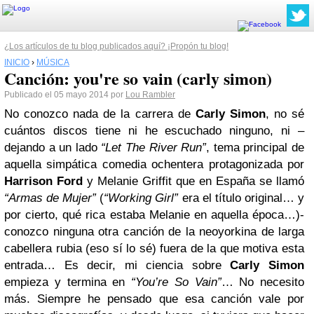
¿Los artículos de tu blog publicados aquí? ¡Propón tu blog!
INICIO
›
MÚSICA
Canción: you're so vain (carly simon)
Publicado el 05 mayo 2014 por
Lou Rambler
No conozco nada de la carrera de
Carly Simon
, no sé
cuántos discos tiene ni he escuchado ninguno, ni –
dejando a un lado
“Let The River Run”
, tema principal de
aquella simpática comedia ochentera protagonizada por
Harrison Ford
y Melanie Griffit que en España se llamó
“Armas de Mujer”
(
“Working Girl”
era el título original… y
por cierto, qué rica estaba Melanie en aquella época…)-
conozco ninguna otra canción de la neoyorkina de larga
cabellera rubia (eso sí lo sé) fuera de la que motiva esta
entrada… Es decir, mi ciencia sobre
Carly Simon
empieza y termina en
“You’re So Vain”
… No necesito
más. Siempre he pensado que esa canción vale por