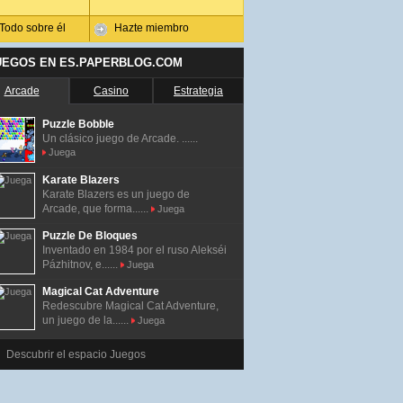
Todo sobre él
Hazte miembro
UEGOS EN ES.PAPERBLOG.COM
Arcade
Casino
Estrategia
Puzzle Bobble
Un clásico juego de Arcade. ......
Juega
Karate Blazers
Karate Blazers es un juego de
Arcade, que forma......
Juega
Puzzle De Bloques
Inventado en 1984 por el ruso Alekséi
Pázhitnov, e......
Juega
Magical Cat Adventure
Redescubre Magical Cat Adventure,
un juego de la......
Juega
Descubrir el espacio Juegos