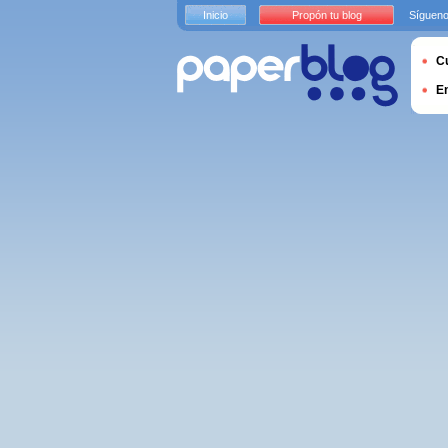
Inicio
Propón tu blog
Sígueno
Cu
E