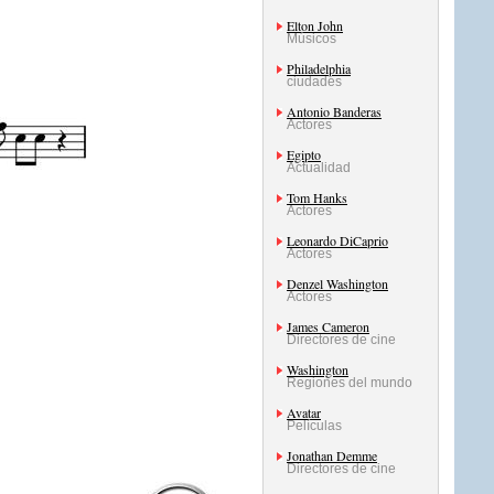
Elton John
Músicos
Philadelphia
ciudades
Antonio Banderas
Actores
Egipto
Actualidad
Tom Hanks
Actores
Leonardo DiCaprio
Actores
Denzel Washington
Actores
James Cameron
Directores de cine
Washington
Regiones del mundo
Avatar
Películas
Jonathan Demme
Directores de cine