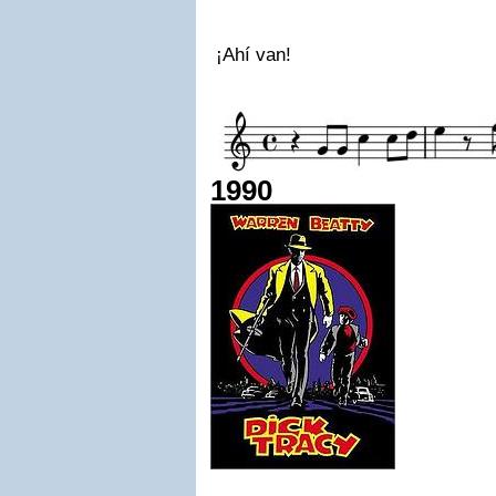
¡Ahí van!
1990