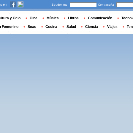
s en
Seudónimo
Contraseña
ltura y Ocio
Cine
Música
Libros
Comunicación
Tecnol
n Femenino
Sexo
Cocina
Salud
Ciencia
Viajes
Ten