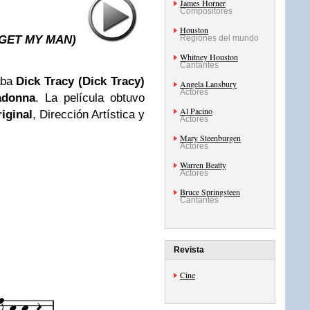
James Horner
Compositores
Houston
 GET MY MAN)
Regiones del mundo
Whitney Houston
Cantantes
taba
Dick Tracy (Dick Tracy)
Angela Lansbury
Actores
donna
. La película obtuvo
Al Pacino
iginal
, Dirección Artística y
Actores
Mary Steenburgen
Actores
Warren Beatty
Actores
Bruce Springsteen
Cantantes
Revista
Cine