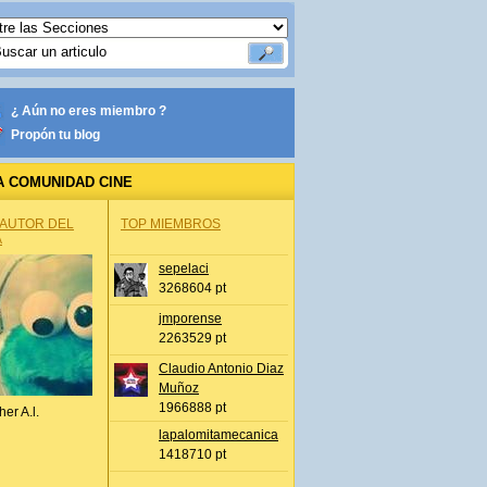
¿ Aún no eres miembro ?
Propón tu blog
A COMUNIDAD CINE
 AUTOR DEL
TOP MIEMBROS
A
sepelaci
3268604 pt
jmporense
2263529 pt
Claudio Antonio Diaz
Muñoz
1966888 pt
her A.l.
lapalomitamecanica
1418710 pt