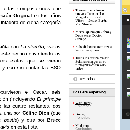
o a las composiciones que
Thomas Kretschman
nuevo villano en ‘Los
nción Original
en los
años
Vengadores: Era de
Ultrón’– Será el Barón
J
unfadora de dicha categoría
Von Strucker
Marvel quiere que Johnny
Depp sea el Doctor
Strange
pañía con
La sirenita
, varios
Bebé diabólico aterroriza a
los neoyorquinos
 este hecho convirtiendo los
Todos los que ha matado
bles éxitos que se vieron
Schwarzenegger en su
filmografía en un solo
s y eso sin contar las BSO
vídeo
Ver todos
tuvieron el Oscar, seis
Dossiers Paperblog
ción (incluyendo
El príncipe
Walt Disney
las cuatro restantes, dos
Empresas
a
, una por
Céline Dion
(que
Disney
Películas
a bestia
) y otra por
Bruce
Madonna
 avis
en esta lista.
Cantantes