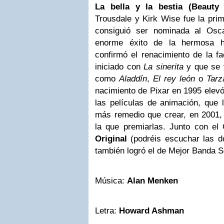
La bella y la bestia (
Beauty
Trousdale y Kirk Wise fue la pri
consiguió ser nominada al Osca
enorme éxito de la hermosa hi
confirmó el renacimiento de la f
iniciado con
La sinerita
y que se 
como
Aladdín
,
El rey león
o
Tarz
nacimiento de Pixar en 1995 elevó
las películas de animación, que 
más remedio que crear, en 2001, 
la que premiarlas. Junto con el
Original
(podréis escuchar las d
también logró el de Mejor Banda S
Música:
Alan Menken
Letra:
Howard Ashman