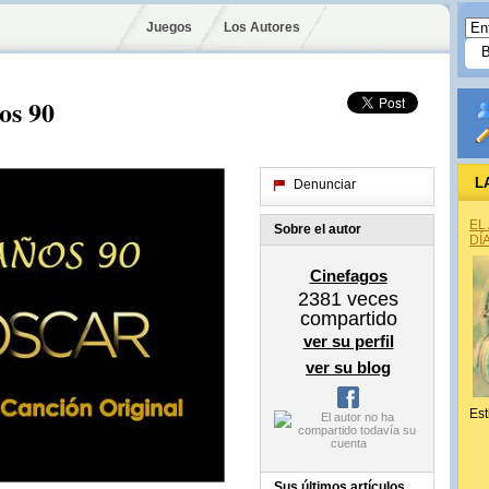
Juegos
Los Autores
os 90
L
Denunciar
EL
Sobre el autor
DÍ
Cinefagos
2381
veces
compartido
ver su perfil
ver su blog
Est
Sus últimos artículos