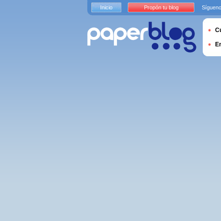
Inicio
Propón tu blog
Sígueno
Cu
E