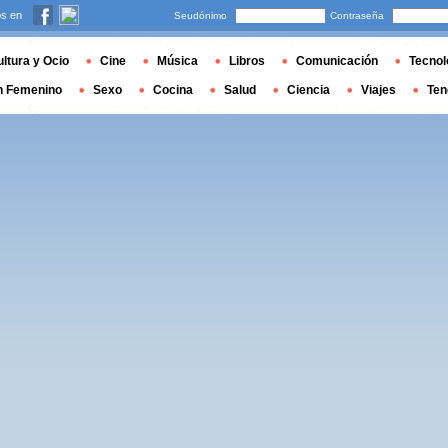
s en
Seudónimo
Contraseña
ltura y Ocio
Cine
Música
Libros
Comunicación
Tecnol
n Femenino
Sexo
Cocina
Salud
Ciencia
Viajes
Ten