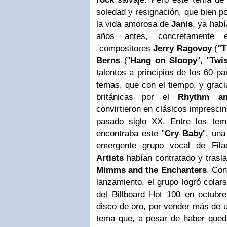
soledad y resignación, que bien po
la vida amorosa de
Janis
, ya habí
años antes, concretamente e
compositores
Jerry Ragovoy
(
"T
Berns
("
Hang on Sloopy
", "
Twi
talentos a principios de los 60 p
temas, que con el tiempo, y graci
británicas por el
Rhythm an
convirtieron en clásicos imprescin
pasado siglo XX. Entre los tem
encontraba este "
Cry Baby
", una
emergente grupo vocal de Fila
Artists
habían contratado y trasl
Mimms and the Enchanters
. Con
lanzamiento, el grupo logró colar
del Billboard Hot 100 en octubr
disco de oro, por vender más de u
tema que, a pesar de haber queda