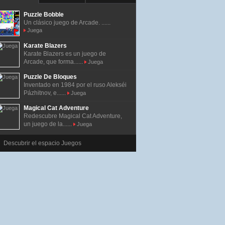
Puzzle Bobble
Un clásico juego de Arcade. ......
Juega
Karate Blazers
Karate Blazers es un juego de
Arcade, que forma......
Juega
Puzzle De Bloques
Inventado en 1984 por el ruso Alekséi
Pázhitnov, e......
Juega
Magical Cat Adventure
Redescubre Magical Cat Adventure,
un juego de la......
Juega
Descubrir el espacio Juegos