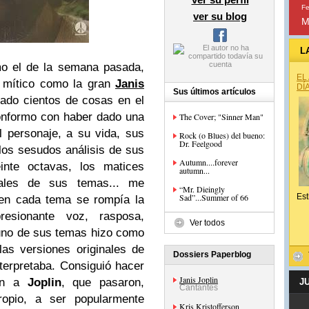
Fe
ver su blog
M
L
mo el de la semana pasada,
EL
y mítico como la gran
Janis
DÍ
Sus últimos artículos
jado cientos de cosas en el
conformo con haber dado una
The Cover; "Sinner Man"
 personaje, a su vida, sus
Rock (o Blues) del bueno:
Dr. Feelgood
 los sesudos análisis de sus
Autumn....forever
inte octavas, los matices
autumn...
tales de sus temas... me
“Mr. Dieingly
Sad”...Summer of 66
Est
 en cada tema se rompía la
esionante voz, rasposa,
Ver todos
uno de sus temas hizo como
las versiones originales de
Dossiers Paperblog
terpretaba. Consiguió hacer
Janis Joplin
tan a
Joplin
, que pasaron,
J
Cantantes
ropio, a ser popularmente
Kris Kristofferson