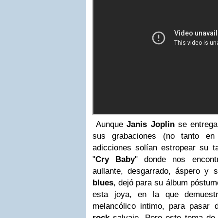
Aunque
Janis Joplin
se entrega
sus grabaciones (no tanto en
adicciones solían estropear su t
"
Cry Baby
" donde nos encon
aullante, desgarrado, áspero y s
blues
, dejó para su álbum póstum
esta joya, en la que demuestr
melancólico intimo, para pasar 
rock
salvaje. Pero este tema de