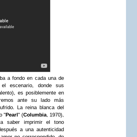
ba a fondo en cada una de
 el escenario, donde sus
alento), es posiblemente en
tremos ante su lado más
ufrido. La reina blanca del
o "
Pearl
" (
Columbia
, 1970),
a saber imprimir el tono
después a una autenticidad
 amor no correspondido, de