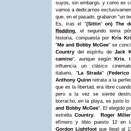
suyos, sin embargo, y como es c
vamos a dedicarnos exclusivament
que, en el pasado, grabaron "un 
Es, tras el "
(Sittin’ on) The 
Redding
,
el
segundo tema pó
historia, compuesta por
Kris Kri
"
Me and Bobby McGee
" se conc
Country
del espíritu de
Jack 
camino
", aunque según
Kris
, 
influencia un clásico cinemat
italiano, "
La Strada
" (
Federico 
Anthony Quinn
retrata a la perfe
que es la libertad, era libre cuan
pero a la vez se siente destru
borracho, en la playa, es justo lo
and Bobby McGee
". El elegido p
estrella
Country
,
Roger Miller
efímero y tibio puesto 12 en la
Gordon Lightfoot
que llegó al 1