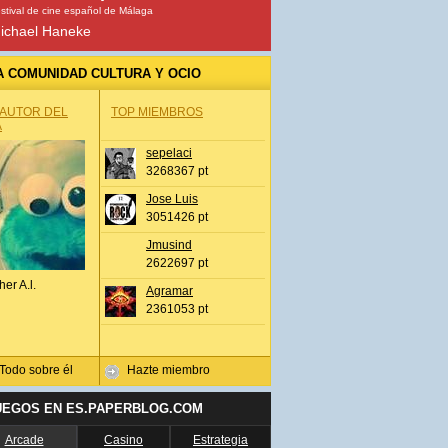
stival de cine español de Málaga
ichael Haneke
A COMUNIDAD CULTURA Y OCIO
 AUTOR DEL
TOP MIEMBROS
A
sepelaci
3268367 pt
Jose Luis
3051426 pt
Jmusind
2622697 pt
her A.l.
Agramar
2361053 pt
Todo sobre él
Hazte miembro
UEGOS EN ES.PAPERBLOG.COM
Arcade
Casino
Estrategia