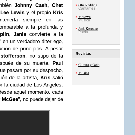
ambién
Johnny Cash, Chet
Otis Redding
Cantantes
y
Lee
Lewis
y el propio
Kris
Motown
antenerla siempre en las
Musica
omparable a la profunda y
Jack Kerouac
Poeta
plin
,
Janis
convierte a la
" en un verdadero álter ego,
ación de principios. A pesar
Revistas
istofferson
, no supo de la
spués de su muerte,
Paul
Cultura y Ocio
 que pasara por su despacho,
Música
ión de la artista,
Kris
salió
or la ciudad de Los Angeles,
 desde aquel momento, cada
y McGee
", no puede dejar de