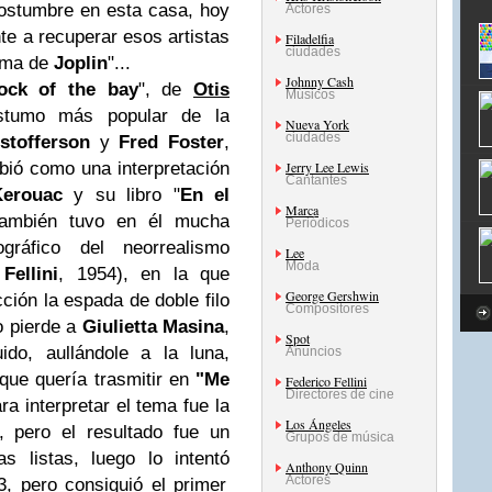
ostumbre en esta casa, hoy
Actores
e a recuperar esos artistas
Filadelfia
ciudades
tema de
Joplin
"...
Johnny Cash
dock of the bay
", de
Otis
Músicos
stumo más popular de la
Nueva York
ciudades
stofferson
y
Fred Foster
,
ibió como una interpretación
Jerry Lee Lewis
Cantantes
Kerouac
y su libro "
En el
Marca
también tuvo en él mucha
Periódicos
ográfico del neorrealismo
Lee
Moda
Fellini
, 1954), en la que
George Gershwin
cción la espada de doble filo
Compositores
do pierde a
Giulietta Masina
,
Spot
ido, aullándole a la luna,
Anuncios
 que quería trasmitir en
"Me
Federico Fellini
Directores de cine
ara interpretar el tema fue la
Los Ángeles
, pero el resultado fue un
Grupos de música
s listas, luego lo intentó
Anthony Quinn
Actores
3, pero consiguió el primer