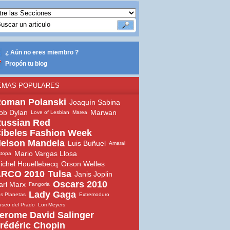
¿ Aún no eres miembro ?
Propón tu blog
EMAS POPULARES
oman Polanski
Joaquín Sabina
ob Dylan
Marwan
Love of Lesbian
Marea
ussian Red
ibeles Fashion Week
elson Mandela
Luis Buñuel
Amaral
Mario Vargas Llosa
topa
ichel Houellebecq
Orson Welles
RCO 2010
Tulsa
Janis Joplin
Oscars 2010
arl Marx
Fangoria
Lady Gaga
s Planetas
Extremoduro
seo del Prado
Lori Meyers
erome David Salinger
rédéric Chopin