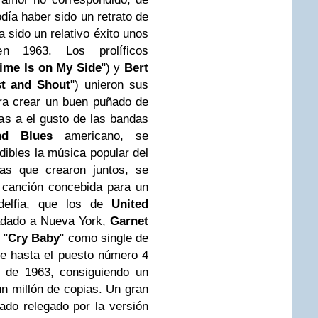
día haber sido un retrato de
a sido un relativo éxito unos
n 1963. Los prolíficos
ime Is on My Side
") y
Bert
st and Shout
") unieron sus
ara crear un buen puñado de
as a el gusto de las bandas
d Blues
americano, se
dibles la música popular del
as que crearon juntos, se
 canción concebida para un
delfia, que los de
United
adado a Nueva York,
Garnet
 "
Cry Baby
" como single de
se hasta el puesto número 4
e de 1963, consiguiendo un
n millón de copias. Un gran
do relegado por la versión