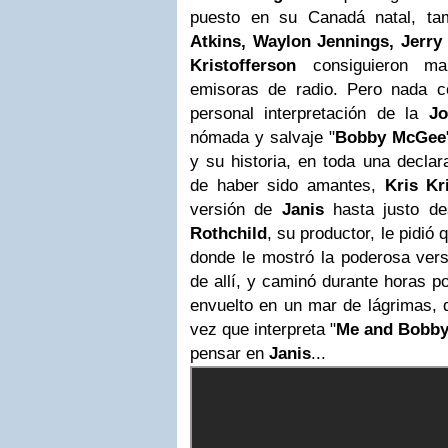
puesto en su Canadá natal, t
Atkins, Waylon Jennings, Jerr
Kristofferson
consiguieron m
emisoras de radio. Pero nada c
personal interpretación de la
Jo
nómada y salvaje "
Bobby McGee
y su historia, en toda una declar
de haber sido amantes,
Kris Kr
versión de
Janis
hasta justo de
Rothchild
, su productor, le pidió
donde le mostró la poderosa vers
de allí, y caminó durante horas p
envuelto en un mar de lágrimas,
vez que interpreta "
Me and Bobb
pensar en
Janis
...