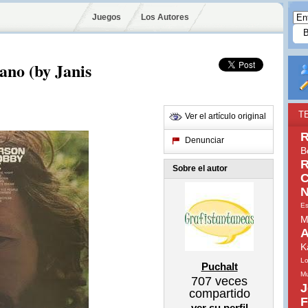
Juegos
Los Autores
no (by Janis
T
Ver el artículo original
R
Denunciar
B
R
Sobre el autor
C
N
Es
M
A
K
Lo
Puchalt
Mu
707
veces
J
compartido
F
ver su perfil