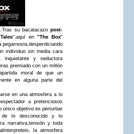
o..Tras su bacatacazo
post-
Tales
",aquí en
"The Box
"
a pegarnosla,desperdiciando
n individuo sin media cara
 inquietante y seductora
seras premiado con un millón
rapartida moral de que un
mente en alguna parte del
zarse en una atmosfera a lo
espectador a pretenciosos
yo único objetivo es perturbar
 de lo desconocido y lo
ura narrativa,tensión y toda
interpreteis, la atmosfera