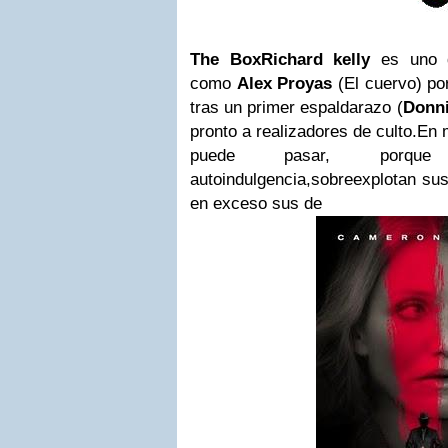
The Box
Richard kelly
es uno d
como
Alex Proyas
(El cuervo) po
tras un primer espaldarazo (
Donni
pronto a realizadores de culto.En 
puede pasar, porq
autoindulgencia,sobreexplotan su
en exceso sus de