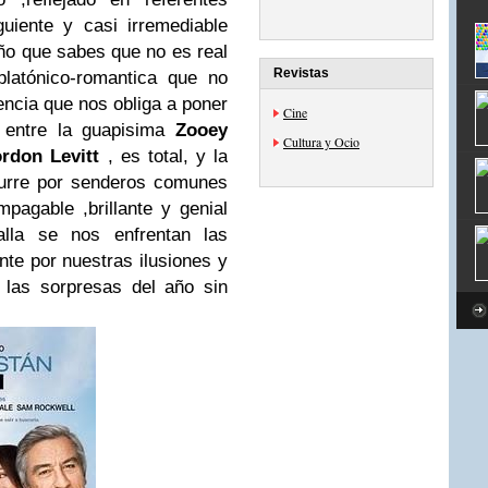
uiente y casi irremediable
ño que sabes que no es real
Revistas
platónico-romantica que no
cencia que nos obliga a poner
Cine
a entre la guapisima
Zooey
Cultura y Ocio
rdon Levitt
, es total, y la
icurre por senderos comunes
pagable ,brillante y genial
lla se nos enfrentan las
te por nuestras ilusiones y
 las sorpresas del año sin