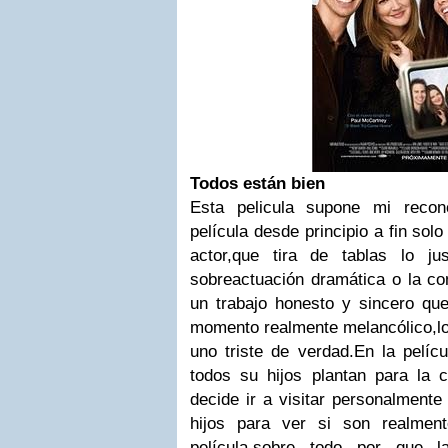
Todos están bien
Esta pelicula supone mi recon
película desde principio a fin sol
actor,que tira de tablas lo j
sobreactuación dramática o la co
un trabajo honesto y sincero q
momento realmente melancólico,lo
uno triste de verdad.En la pelíc
todos su hijos plantan para la 
decide ir a visitar personalment
hijos para ver si son realmen
película,sobre todo por que l