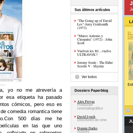
J
J
Sus últimos artículos
"The Going up of David
L
Lev"-Jerry Goldsmith
(1973)
EL
"Marco Antonio y
DÍ
Cleopatra" (1972) - John
Scott
Vuelven los 80....vuelve
ULTRAVOX!!
Jeremy Soule - The Elder
Scrolls V : Skyrim
Ver todos
Est
ca, yo no me atrevería a
Dossiers Paperblog
por esa etiqueta ha pasado
Alex Proyas
entos cómicos, pero eso es
Productor
cinematográfico
o de comedia romantica tiene
David Lynch
tivo.Con 500 días me he
Directores de cine
J
elículas en las que uno
Donnie Darko
Actores
o ,reflejado en referentes