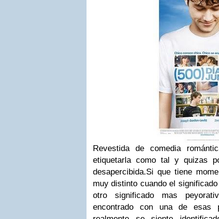
Revestida de comedia románti
etiquetarla como tal y quizas 
desapercibida.Si que tiene mom
muy distinto cuando el significad
otro significado mas peyora
encontrado con una de esas p
realmente se siente identificad