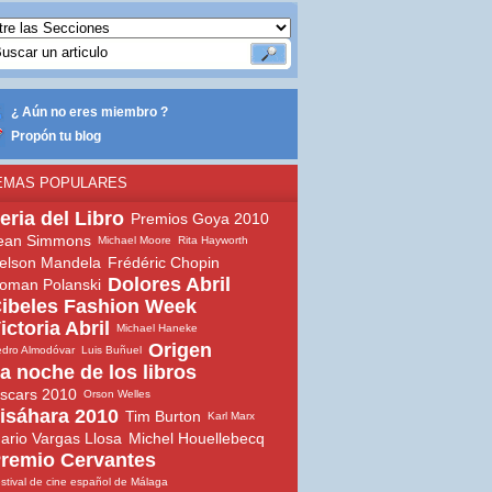
¿ Aún no eres miembro ?
Propón tu blog
EMAS POPULARES
eria del Libro
Premios Goya 2010
ean Simmons
Michael Moore
Rita Hayworth
elson Mandela
Frédéric Chopin
Dolores Abril
oman Polanski
ibeles Fashion Week
ictoria Abril
Michael Haneke
Origen
dro Almodóvar
Luis Buñuel
a noche de los libros
scars 2010
Orson Welles
isáhara 2010
Tim Burton
Karl Marx
ario Vargas Llosa
Michel Houellebecq
remio Cervantes
stival de cine español de Málaga