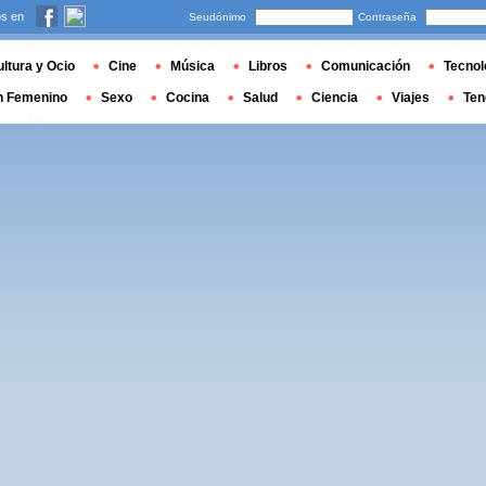
s en
Seudónimo
Contraseña
ltura y Ocio
Cine
Música
Libros
Comunicación
Tecnol
n Femenino
Sexo
Cocina
Salud
Ciencia
Viajes
Ten