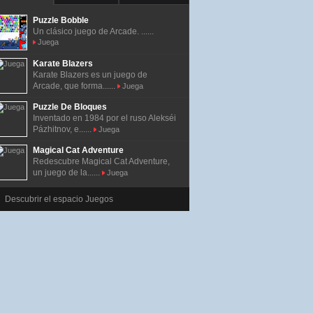
Puzzle Bobble
Un clásico juego de Arcade. ......
Juega
Karate Blazers
Karate Blazers es un juego de
Arcade, que forma......
Juega
Puzzle De Bloques
Inventado en 1984 por el ruso Alekséi
Pázhitnov, e......
Juega
Magical Cat Adventure
Redescubre Magical Cat Adventure,
un juego de la......
Juega
Descubrir el espacio Juegos