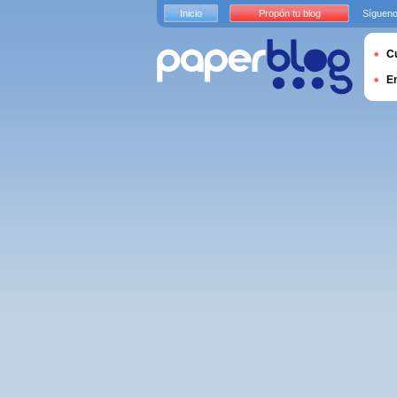
Inicio
Propón tu blog
Sígueno
Cu
E