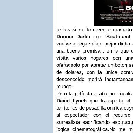
fectos si se lo creen demasiad
Donnie Darko
con "
Southland 
vuelve a pègarsela,o mejor dicho 
una buena premisa , en la que u
visita varios hogares con una
oferta:solo por apretar un boton 
de dolares, con la única cont
desconocido morirá instantanea
mundo.
Pero la película acaba por focali
David Lynch
que transporta al 
territorios de pesadilla onírica cu
al espectador con el recurso
surrealista sacrificando esctruct
logica cinematográfica.No me mal