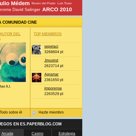
ulio Médem
Museo del Prado
Luis Tosar
ARCO 2010
erome David Salinger
A COMUNIDAD CINE
 AUTOR DEL
TOP MIEMBROS
A
sepelaci
3268604 pt
Jmusind
2623714 pt
Agramar
2361650 pt
her A.l.
jmporense
2263529 pt
Todo sobre él
Hazte miembro
UEGOS EN ES.PAPERBLOG.COM
Arcade
Casino
Estrategia