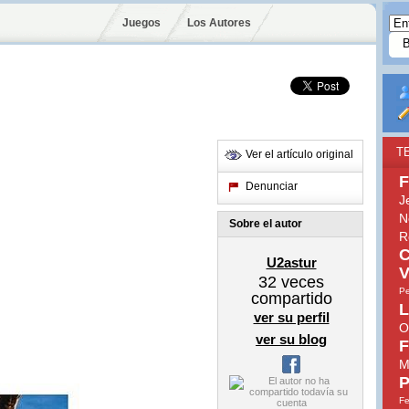
Juegos
Los Autores
T
Ver el artículo original
F
Denunciar
J
N
Sobre el autor
R
C
U2astur
V
32
veces
Pe
compartido
L
ver su perfil
O
ver su blog
F
M
P
Fe