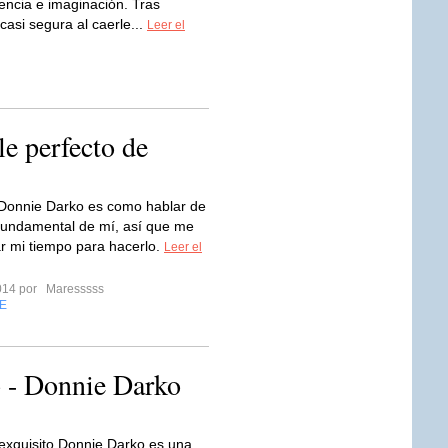
encia e imaginación. Tras
asi segura al caerle...
Leer el
e perfecto de
Donnie Darko es como hablar de
fundamental de mí, así que me
r mi tiempo para hacerlo.
Leer el
2014 por
Maresssss
E
o - Donnie Darko
exquisito Donnie Darko es una