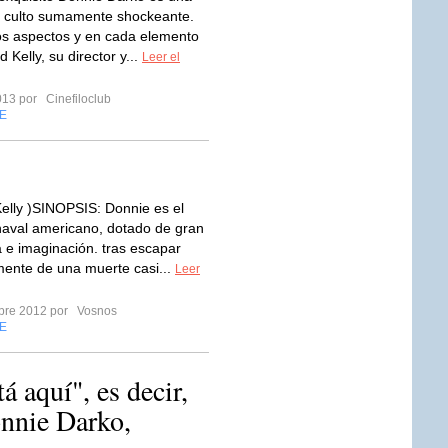
e culto sumamente shockeante.
os aspectos y en cada elemento
 Kelly, su director y...
Leer el
2013 por
Cinefiloclub
E
Kelly )SINOPSIS: Donnie es el
haval americano, dotado de gran
a e imaginación. tras escapar
ente de una muerte casi...
Leer
mbre 2012 por
Vosnos
E
á aquí", es decir,
nnie Darko,