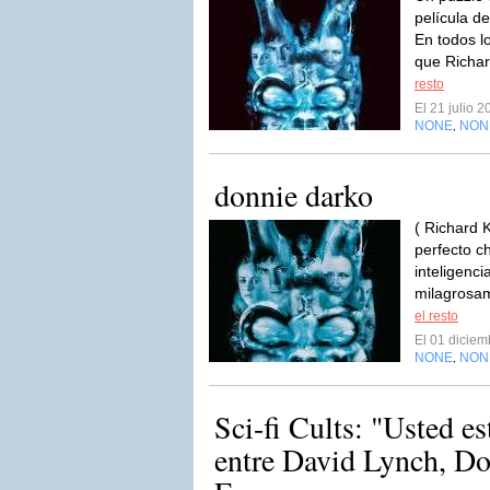
película d
En todos l
que Richard
resto
El 21 julio 
NONE
NON
,
donnie darko
( Richard 
perfecto c
inteligenci
milagrosam
el resto
El 01 dicie
NONE
NON
,
Sci-fi Cults: "Usted est
entre David Lynch, Do