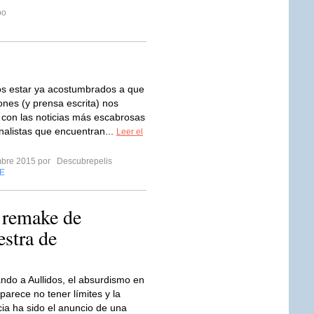
po
s estar ya acostumbrados a que
iones (y prensa escrita) nos
 con las noticias más escabrosas
nalistas que encuentran...
Leer el
mbre 2015 por
Descubrepelis
E
 remake de
estra de
ndo a Aullidos, el absurdismo en
parece no tener límites y la
cia ha sido el anuncio de una