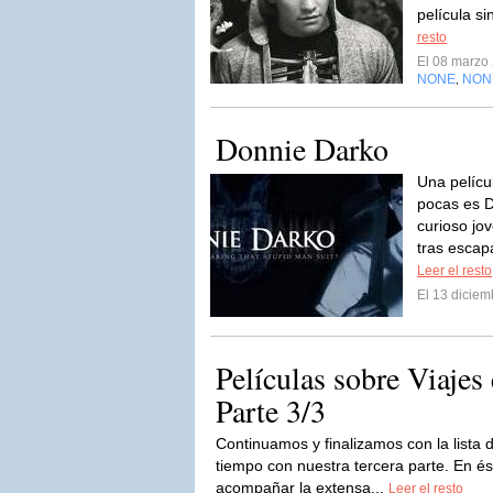
película si
resto
El 08 marzo
NONE
NON
,
Donnie Darko
Una pelícu
pocas es D
curioso jo
tras escap
Leer el resto
El 13 dicie
Películas sobre Viajes
Parte 3/3
Continuamos y finalizamos con la lista d
tiempo con nuestra tercera parte. En és
acompañar la extensa...
Leer el resto