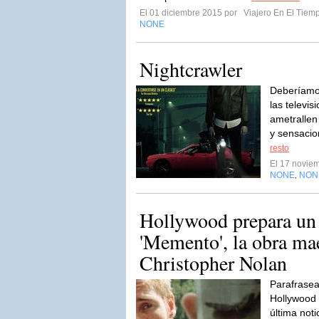
El 01 diciembre 2015 por
Viajero En El Tiem
NONE
Nightcrawler
Deberíamo
las televis
ametrallen
y sensacio
resto
El 17 novie
NONE
NON
,
Hollywood prepara un
'Memento', la obra ma
Christopher Nolan
Parafrasea
Hollywood 
última noti