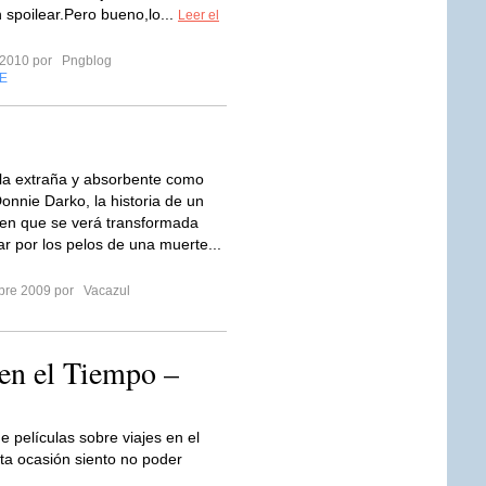
n spoilear.Pero bueno,lo...
Leer el
 2010 por
Pngblog
E
la extraña y absorbente como
onnie Darko, la historia de un
ven que se verá transformada
ar por los pelos de una muerte...
mbre 2009 por
Vacazul
 en el Tiempo –
e películas sobre viajes en el
ta ocasión siento no poder