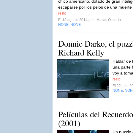
chico americano, dotado de gran intelig
escaparse por los pelos de una muerte c
resto
El 18 agosto 2014 por
Matias Olmedo
NONE
NONE
,
Donnie Darko, el puzzl
Richard Kelly
Hablar de 
una parte 
voy a toma
resto
El 22 julio 
NONE
NON
,
Películas del Recuerd
(2001)
Un puzzle 