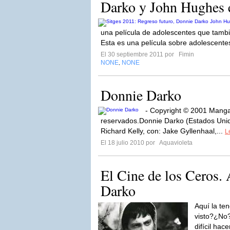
Darko y John Hughes e
una película de adolescentes que tambi
Esta es una película sobre adolescentes
El 30 septiembre 2011 por
Fimin
NONE
NONE
,
Donnie Darko
- Copyright © 2001 Manga
reservados.Donnie Darko (Estados Unido
Richard Kelly, con: Jake Gyllenhaal,...
L
El 18 julio 2010 por
Aquavioleta
El Cine de los Ceros.
Darko
Aquí la te
visto?¿No?
difícil hace