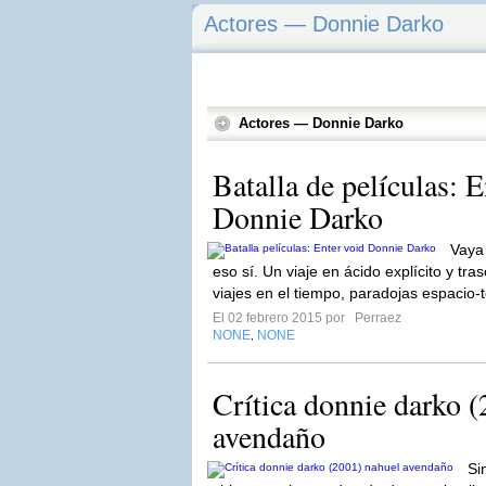
Actores — Donnie Darko
Actores — Donnie Darko
Batalla de películas: E
Donnie Darko
Vaya
eso sí. Un viaje en ácido explícito y tr
viajes en el tiempo, paradojas espacio-
El 02 febrero 2015 por
Perraez
NONE
NONE
,
Crítica donnie darko (
avendaño
Si