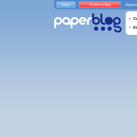
Inicio
Propón tu blog
Sígueno
Cu
E