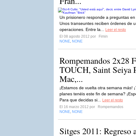
Fran...
Un prisionero responde a preguntas en 
Unos transeuntes reciben órdenes de u
operaciones. Entre la...
Leer el resto
El 08 agosto 2012 por
Fimin
NONE
NONE
,
Rompemandos 2x28 Fu
TOUCH, Saint Seiya P
Mac,...
¡Estamos de vuelta otra semana más! 
planes tenéis este fin de semana? ¡Esp
Para que decidas si...
Leer el resto
El 16 marzo 2012 por
Rompemandos
NONE
NONE
,
Sitges 2011: Regreso a