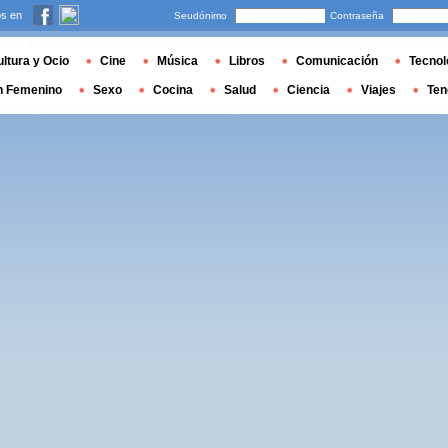
s en
Seudónimo
Contraseña
ltura y Ocio
Cine
Música
Libros
Comunicación
Tecnol
n Femenino
Sexo
Cocina
Salud
Ciencia
Viajes
Ten