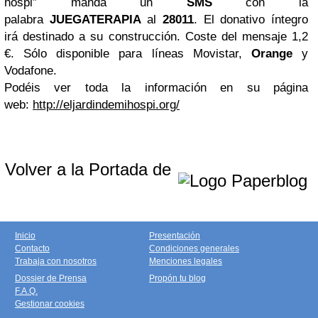
hospi” manda un
SMS
con la
palabra
JUEGATERAPIA
al
28011
. El donativo íntegro
irá destinado a su construcción. Coste del mensaje 1,2
€. Sólo disponible para líneas Movistar,
Orange
y
Vodafone.
Podéis
ver toda la información en su página
web:
http://eljardindemihospi.org/
Volver a la Portada de
Inicio
Presentación
Contacto
Condiciones generales
Trabaja con nosotros
Menciones legales
Dossier de Prensa
Propón tu blog
F.A.Q.
Gestionar cookies