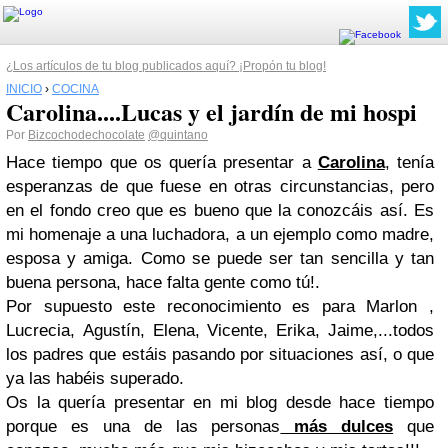
¿Los artículos de tu blog publicados aquí? ¡Propón tu blog!
INICIO
›
COCINA
Carolina....Lucas y el jardín de mi hospi
Por
Bizcochodechocolate
@quintano
Hace tiempo que os quería presentar a
Carolina
, tenía
esperanzas de que fuese en otras circunstancias, pero
en el fondo creo que es bueno que la conozcáis así. Es
mi homenaje a una luchadora, a un ejemplo como madre,
esposa y amiga. Como se puede ser tan sencilla y tan
buena persona, hace falta gente como tú!.
Por supuesto este reconocimiento es para Marlon ,
Lucrecia,
Agustín
, Elena, Vicente, Erika, Jaime,...todos
los padres que
estáis
pasando por situaciones
así
, o que
ya las
habéis
superado.
Os la quería presentar en mi blog desde hace tiempo
porque es una de las personas
más dulces
que