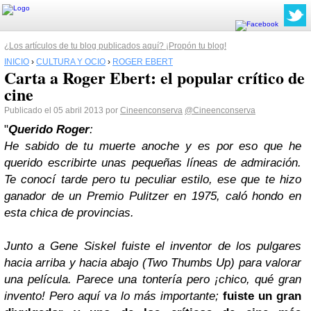
¿Los artículos de tu blog publicados aquí? ¡Propón tu blog!
INICIO
›
CULTURA Y OCIO
›
ROGER EBERT
Carta a Roger Ebert: el popular crítico de
cine
Publicado el 05 abril 2013 por
Cineenconserva
@Cineenconserva
"
Querido Roger
:
He sabido de tu muerte anoche y es por eso que he
querido escribirte unas pequeñas líneas de admiración.
Te conocí tarde pero tu peculiar estilo, ese que te hizo
ganador de un Premio Pulitzer en 1975, caló hondo en
esta chica de provincias.
Junto a Gene Siskel fuiste el inventor de los pulgares
hacia arriba y hacia abajo (
Two Thumbs Up)
para valorar
una película. Parece una tontería pero ¡chico, qué gran
invento! Pero aquí va lo más importante;
fuiste un gran