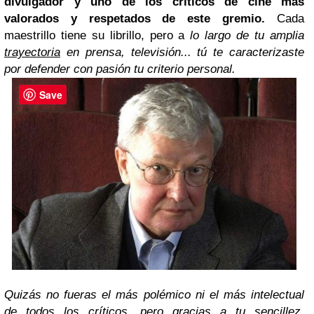
divulgador y uno de los críticos de cine más
valorados y respetados de este gremio.
Cada
maestrillo tiene su librillo, pero a
lo largo de tu amplia
trayectoria
en prensa, televisión... tú te caracterizaste
por defender con pasión tu criterio personal.
Save
Quizás no fueras el más polémico ni el más intelectual
de todos los críticos, pero gracias a tu sencillez,