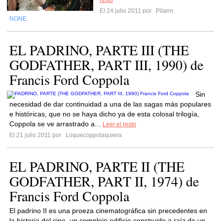
resto
El 24 julio 2011 por
Pilarm
NONE
EL PADRINO, PARTE III (THE
GODFATHER, PART III, 1990) de
Francis Ford Coppola
Sin
necesidad de dar continuidad a una de las sagas más populares
e históricas, que no se haya dicho ya de esta colosal trilogía,
Coppola se ve arrastrado a...
Leer el resto
El 21 julio 2011 por
Loquecoppolaquiera
EL PADRINO, PARTE II (THE
GODFATHER, PART II, 1974) de
Francis Ford Coppola
El padrino II es una proeza cinematográfica sin precedentes en
la historia del cine, un complejo edificio construido a raíz de un