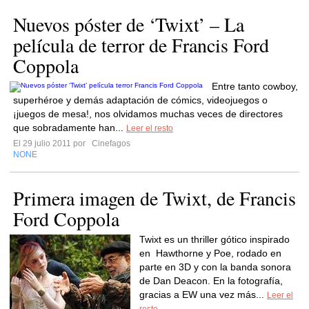
Nuevos póster de ‘Twixt’ – La
película de terror de Francis Ford
Coppola
Entre tanto cowboy,
superhéroe y demás adaptación de cómics, videojuegos o
¡juegos de mesa!, nos olvidamos muchas veces de directores
que sobradamente han...
Leer el resto
El 29 julio 2011 por
Cinefagos
NONE
Primera imagen de Twixt, de Francis
Ford Coppola
Twixt es un thriller gótico inspirado
en Hawthorne y Poe, rodado en
parte en 3D y con la banda sonora
de Dan Deacon. En la fotografía,
gracias a EW una vez más...
Leer el