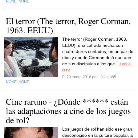
NONE
NONE
,
El terror (The terror, Roger Corman,
1963. EEUU)
The terror (Roger Corman, 1963.
EEUU): una cutrada hecha con
cuatro duros contados, en un par de
días y donde Corman dejó que uno
de sus discípulos a los que...
Leer el
resto
El 20 enero 2016 por
Juanjo85
NONE
NONE
,
Cine raruno - ¿Dónde ****** están
las adaptaciones a cine de los juegos
de rol?
Los juegos de rol han sido ese gran
desconocido en la cultura popular, a