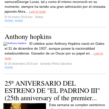
samuraiGeorge Lucas, tal y como él mismo reconoció en su
momento, siempre ha tenido una gran admiración por el cineasta
japonés Akira...
Leer el resto
El 04 enero 2016 por
Sildan
NONE
NONE
,
Anthony hopkins
El célebre actor Anthony Hopkins nació en Gales
el 31 de diciembre de 1937, aunque posee la nacionalidad
estadounidense. Ganador de un Oscar por su papel en...
Leer el
resto
El 30 diciembre 2015 por
Gerardo Pérez Sánchez
NONE
25º ANIVERSARIO DEL
ESTRENO DE "EL PADRINO III"
(25th anniversary of the premier...
Esta semana se cumplen veinticinco