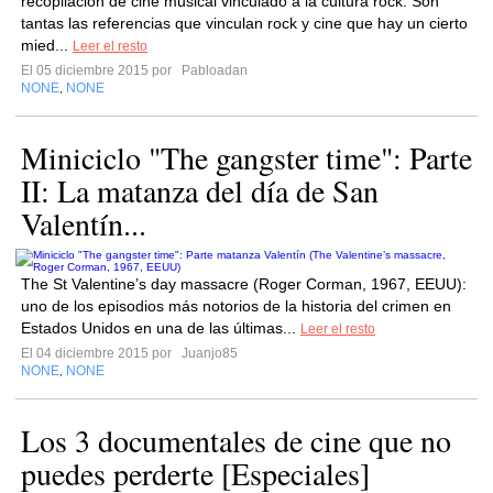
recopilación de cine musical vinculado a la cultura rock. Son
tantas las referencias que vinculan rock y cine que hay un cierto
mied...
Leer el resto
El 05 diciembre 2015 por
Pabloadan
NONE
NONE
,
Miniciclo "The gangster time": Parte
II: La matanza del día de San
Valentín...
The St Valentine’s day massacre (Roger Corman, 1967, EEUU):
uno de los episodios más notorios de la historia del crimen en
Estados Unidos en una de las últimas...
Leer el resto
El 04 diciembre 2015 por
Juanjo85
NONE
NONE
,
Los 3 documentales de cine que no
puedes perderte [Especiales]