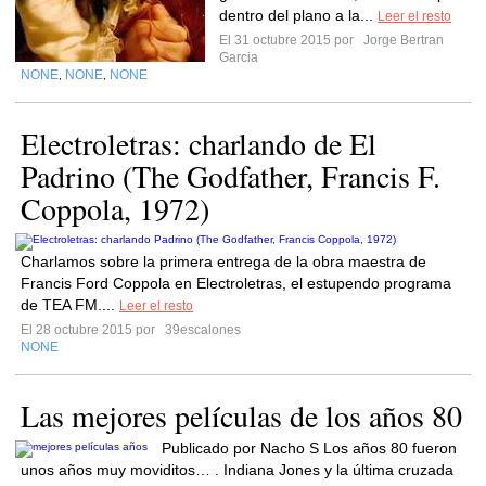
dentro del plano a la...
Leer el resto
El 31 octubre 2015 por
Jorge Bertran
Garcia
NONE
NONE
NONE
,
,
Electroletras: charlando de El
Padrino (The Godfather, Francis F.
Coppola, 1972)
Charlamos sobre la primera entrega de la obra maestra de
Francis Ford Coppola en Electroletras, el estupendo programa
de TEA FM....
Leer el resto
El 28 octubre 2015 por
39escalones
NONE
Las mejores películas de los años 80
Publicado por Nacho S Los años 80 fueron
unos años muy moviditos… . Indiana Jones y la última cruzada