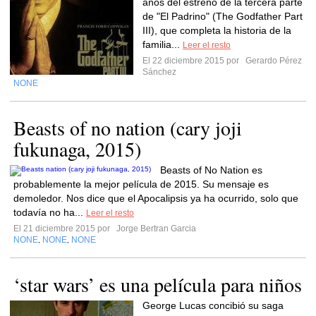
años del estreno de la tercera parte
de "El Padrino" (The Godfather Part
III), que completa la historia de la
familia...
Leer el resto
El 22 diciembre 2015 por
Gerardo Pérez
Sánchez
NONE
Beasts of no nation (cary joji
fukunaga, 2015)
Beasts of No Nation es
probablemente la mejor película de 2015. Su mensaje es
demoledor. Nos dice que el Apocalipsis ya ha ocurrido, solo que
todavía no ha...
Leer el resto
El 21 diciembre 2015 por
Jorge Bertran Garcia
NONE
NONE
NONE
,
,
‘star wars’ es una película para niños
George Lucas concibió su saga