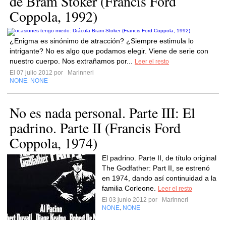
de Bram Stoker (Francis Ford
Coppola, 1992)
¿Enigma es sinónimo de atracción? ¿Siempre estimula lo
intrigante? No es algo que podamos elegir. Viene de serie con
nuestro cuerpo. Nos extrañamos por...
Leer el resto
El 07 julio 2012 por
Marinneri
NONE
NONE
,
No es nada personal. Parte III: El
padrino. Parte II (Francis Ford
Coppola, 1974)
El padrino. Parte II, de título original
The Godfather: Part II, se estrenó
en 1974, dando así continuidad a la
familia Corleone.
Leer el resto
El 03 junio 2012 por
Marinneri
NONE
NONE
,