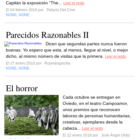
Capitán la exposición “The...
Leer el resto
El 04 febrero 2016 por
Palacio Del Cine
NONE
NONE
,
Parecidos Razonables II
Dicen que segundas partes nunca fueron
buenas. Yo espero que esta, al menos, llegue al nivel, o mejor
dicho, al mismo número de visitas que la primera.
Leer el resto
El 27 enero 2016 por
Ruymangsicilia
NONE
NONE
,
El horror
Cada octubre se entregan en
Oviedo, en el teatro Campoamor,
unos premios que reconocen
labores de personas humanitarias,
creativas, ejemplares desde la
cabeza...
Leer el resto
El 22 enero 2016 por
José Ángel Ordiz