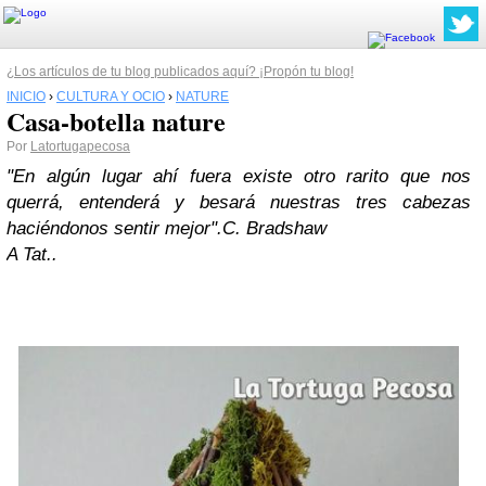
¿Los artículos de tu blog publicados aquí? ¡Propón tu blog!
INICIO
›
CULTURA Y OCIO
›
NATURE
Casa-botella nature
Por
Latortugapecosa
"En algún lugar ahí fuera existe otro rarito que nos
querrá, entenderá y besará nuestras tres cabezas
haciéndonos sentir mejor".C. Bradshaw
A Tat..