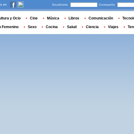
s en
Seudónimo
Contraseña
ltura y Ocio
Cine
Música
Libros
Comunicación
Tecnol
n Femenino
Sexo
Cocina
Salud
Ciencia
Viajes
Ten