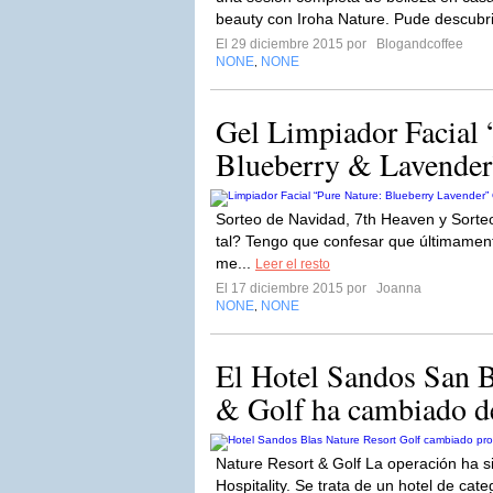
beauty con Iroha Nature. Pude descubrir
El 29 diciembre 2015 por
Blogandcoffee
NONE
NONE
,
Gel Limpiador Facial 
Blueberry & Lavend
Sorteo de Navidad, 7th Heaven y Sorte
tal? Tengo que confesar que últimamente
me...
Leer el resto
El 17 diciembre 2015 por
Joanna
NONE
NONE
,
El Hotel Sandos San B
& Golf ha cambiado de
Nature Resort & Golf La operación ha s
Hospitality. Se trata de un hotel de cate