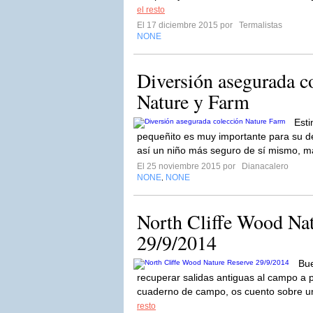
el resto
El 17 diciembre 2015 por
Termalistas
NONE
Diversión asegurada c
Nature y Farm
Esti
pequeñito es muy importante para su de
así un niño más seguro de sí mismo, m
El 25 noviembre 2015 por
Dianacalero
NONE
NONE
,
North Cliffe Wood Nat
29/9/2014
Bu
recuperar salidas antiguas al campo a p
cuaderno de campo, os cuento sobre una
resto