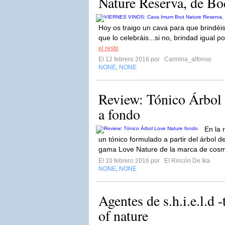
Nature Reserva, de B
Hoy os traigo un cava para que brindéis
que lo celebráis...si no, brindad igual 
el resto
El 12 febrero 2016 por
Carmina_alfonso
NONE
NONE
,
Review: Tónico Árbol 
a fondo
En la 
un tónico formulado a partir del árbol d
gama Love Nature de la marca de cosmé
El 10 febrero 2016 por
El Rincón De Ika
NONE
NONE
,
Agentes de s.h.i.e.l.d
of nature