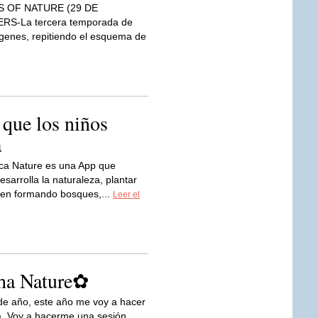
S OF NATURE (29 DE
RS-La tercera temporada de
ígenes, repitiendo el esquema de
 que los niños
a
ca Nature es una App que
sarrolla la naturaleza, plantar
cen formando bosques,...
Leer el
oha Nature✿
 de año, este año me voy a hacer
a. Voy a hacerme una sesión