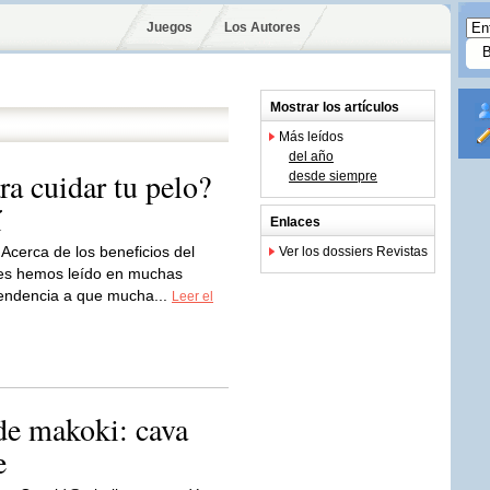
Juegos
Los Autores
Mostrar los artículos
Más leídos
del año
a cuidar tu pelo?
desde siempre
í
Enlaces
Acerca de los beneficios del
Ver los dossiers Revistas
ales hemos leído en muchas
tendencia a que mucha...
Leer el
 de makoki: cava
e