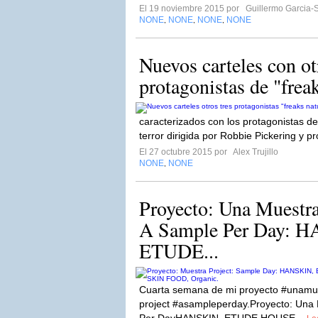
El 19 noviembre 2015 por
Guillermo Garcia-
NONE
NONE
NONE
NONE
,
,
,
Nuevos carteles con otr
protagonistas de "frea
caracterizados con los protagonistas d
terror dirigida por Robbie Pickering y p
El 27 octubre 2015 por
Alex Trujillo
NONE
NONE
,
Proyecto: Una Muestra 
A Sample Per Day: 
ETUDE...
Cuarta semana de mi proyecto #unamue
project #asampleperday.Proyecto: Una 