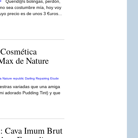
Querid@s bolingas, perdón,
no sea costumbre mía, hoy voy
uyo precio es de unos 3 €uros...
 Cosmética
Max de Nature
estras variadas que una amiga
 mi adorado Pudding Tint) y que
 Cava Imum Brut