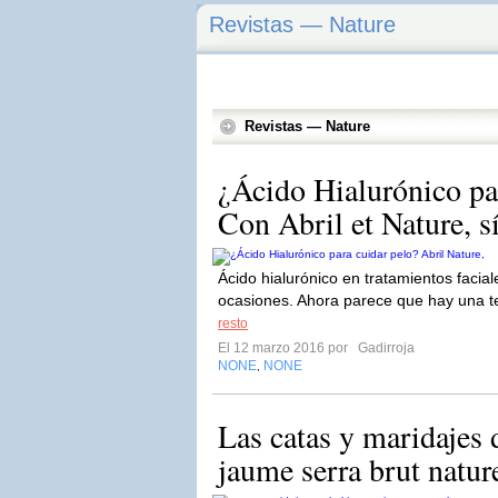
Revistas — Nature
Revistas — Nature
¿Ácido Hialurónico par
Con Abril et Nature, s
Ácido hialurónico en tratamientos faci
ocasiones. Ahora parece que hay una 
resto
El 12 marzo 2016 por
Gadirroja
NONE
NONE
,
Las catas y maridajes
jaume serra brut natur