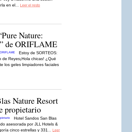
la en el...
Leer el resto
“Pure Nature:
er” de ORIFLAME
Estoy de SORTEOS:
o de Reyes¡Hola chicas! ¿Qué
 los geles limpiadores faciales
las Nature Resort
 propietario
Hotel Sandos San Blas
ido asesorada por JLL Hotels &
goría cinco estrellas y 331...
Leer