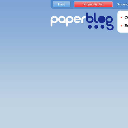
Inicio
Propón tu blog
Sígueno
Cu
E