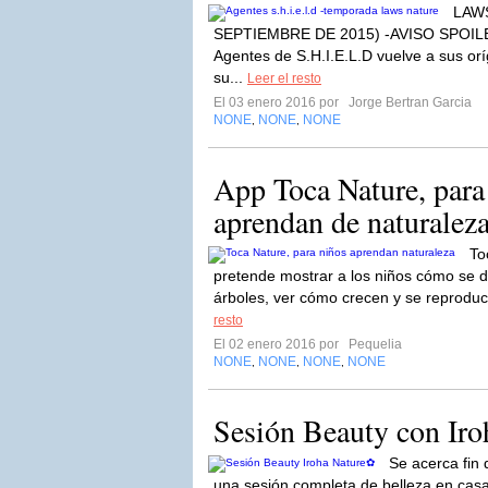
LAW
SEPTIEMBRE DE 2015) -AVISO SPOILE
Agentes de S.H.I.E.L.D vuelve a sus or
su...
Leer el resto
El 03 enero 2016 por
Jorge Bertran Garcia
NONE
NONE
NONE
,
,
App Toca Nature, para
aprendan de naturalez
To
pretende mostrar a los niños cómo se de
árboles, ver cómo crecen y se reprodu
resto
El 02 enero 2016 por
Pequelia
NONE
NONE
NONE
NONE
,
,
,
Sesión Beauty con Ir
Se acerca fin
una sesión completa de belleza en cas