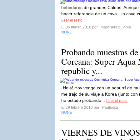
bebedores de grandes Caldos: Aunque 
hacer referencia de un cava. Un cava c
Leer el resto
El 05 marzo 2016 por
Mascherato_viola
NONE
Probando muestras de
Coreana: Super Aqua 
republic y...
¡Hola! Hoy vengo con un popurrí de mu
me trajo de su viaje a Korea (junto con
he estado probando...
Leer el resto
El 29 febrero 2016 por
Paulosca
NONE
VIERNES DE VINOS: