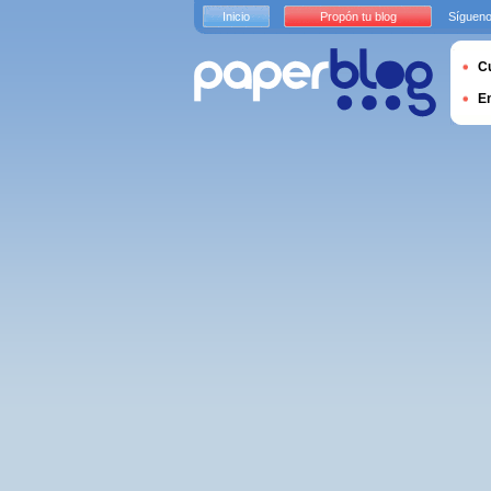
Inicio
Propón tu blog
Sígueno
Cu
E