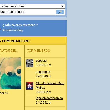
¿ Aún no eres miembro ?
Propón tu blog
A COMUNIDAD CINE
 AUTOR DEL
TOP MIEMBROS
A
sepelaci
3268367 pt
jmporense
2263049 pt
Claudio Antonio Diaz
Muñoz
1965802 pt
her A.l.
lapalomitamecanica
1417552 pt