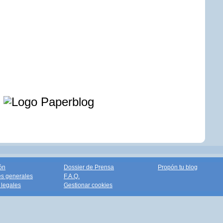
e
ón
Dossier de Prensa
Propón tu blog
s generales
F.A.Q.
legales
Gestionar cookies