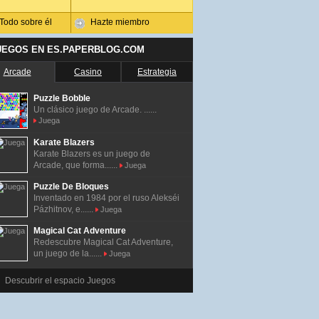
Todo sobre él
Hazte miembro
UEGOS EN ES.PAPERBLOG.COM
Arcade
Casino
Estrategia
Puzzle Bobble
Un clásico juego de Arcade. ......
Juega
Karate Blazers
Karate Blazers es un juego de
Arcade, que forma......
Juega
Puzzle De Bloques
Inventado en 1984 por el ruso Alekséi
Pázhitnov, e......
Juega
Magical Cat Adventure
Redescubre Magical Cat Adventure,
un juego de la......
Juega
Descubrir el espacio Juegos