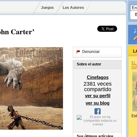
Juegos
Los Autores
ohn Carter’
L
Denunciar
EL
Sobre el autor
DÍ
Cinefagos
2381
veces
compartido
ver su perfil
ver su blog
Est
Sus últimos artículos