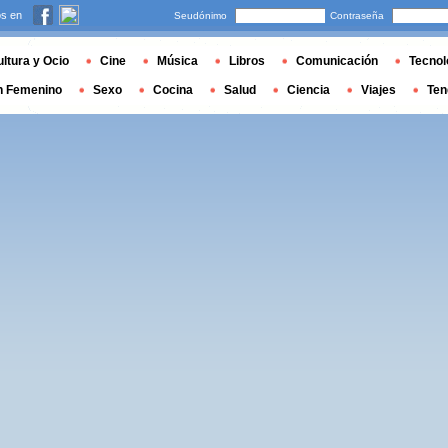
s en
Seudónimo
Contraseña
ltura y Ocio
Cine
Música
Libros
Comunicación
Tecnol
n Femenino
Sexo
Cocina
Salud
Ciencia
Viajes
Ten