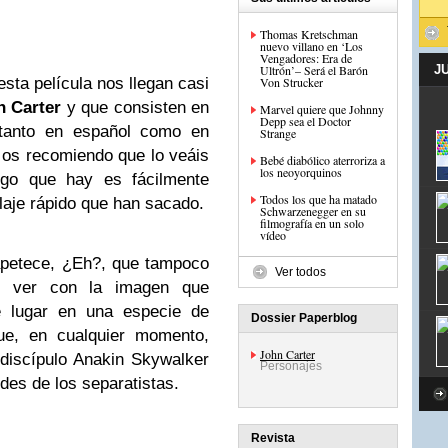
Thomas Kretschman
nuevo villano en ‘Los
Vengadores: Era de
Ultrón’– Será el Barón
J
Von Strucker
sta película nos llegan casi
n Carter
y que consisten en
Marvel quiere que Johnny
Depp sea el Doctor
tanto en español como en
Strange
e os recomiendo que lo veáis
Bebé diabólico aterroriza a
los neoyorquinos
ogo que hay es fácilmente
Todos los que ha matado
blaje rápido que han sacado.
Schwarzenegger en su
filmografía en un solo
vídeo
apetece, ¿Eh?, que tampoco
Ver todos
ue ver con la imagen que
e lugar en una especie de
Dossier Paperblog
ue, en cualquier momento,
John Carter
discípulo Anakin Skywalker
Personajes
ides de los separatistas.
Revista