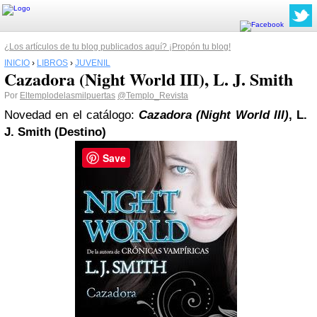
¿Los artículos de tu blog publicados aquí? ¡Propón tu blog!
INICIO
›
LIBROS
›
JUVENIL
Cazadora (Night World III), L. J. Smith
Por
Eltemplodelasmilpuertas
@Templo_Revista
Novedad en el catálogo:
Cazadora (Night World III)
, L.
J. Smith (Destino)
Save