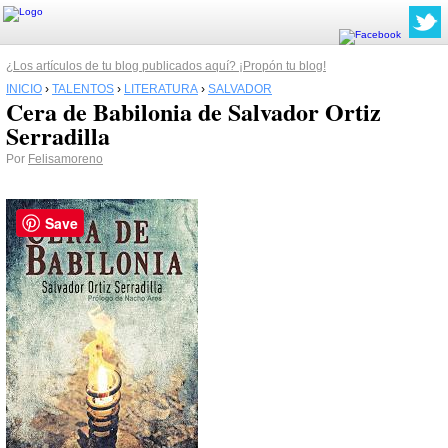
¿Los artículos de tu blog publicados aquí? ¡Propón tu blog!
INICIO
›
TALENTOS
›
LITERATURA
›
SALVADOR
Cera de Babilonia de Salvador Ortiz
Serradilla
Por
Felisamoreno
Save