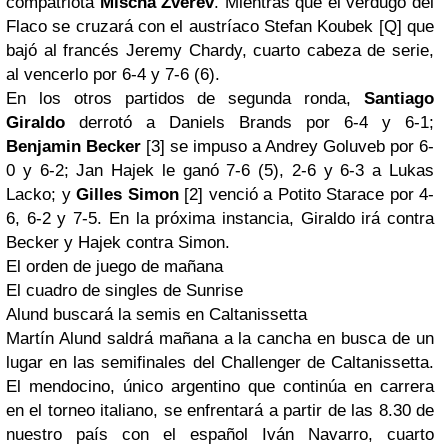
compatriota
Mischa Zverev
. Mientras que el verdugo del
Flaco
se cruzará con el austríaco Stefan Koubek [Q] que
bajó al francés Jeremy Chardy, cuarto cabeza de serie,
al vencerlo por 6-4 y 7-6 (6).
En los otros partidos de segunda ronda,
Santiago
Giraldo
derrotó a Daniels Brands por 6-4 y 6-1;
Benjamin Becker
[3] se impuso a Andrey Goluveb por 6-
0 y 6-2; Jan Hajek le ganó 7-6 (5), 2-6 y 6-3 a Lukas
Lacko; y
Gilles Simon
[2] venció a Potito Starace por 4-
6, 6-2 y 7-5. En la próxima instancia, Giraldo irá contra
Becker y Hajek contra Simon.
El orden de juego de mañana
El cuadro de singles de Sunrise
Alund buscará la semis en Caltanissetta
Martín Alund saldrá mañana a la cancha en busca de un
lugar en las semifinales del Challenger de Caltanissetta.
El mendocino, único argentino que continúa en carrera
en el torneo italiano, se enfrentará a partir de las 8.30 de
nuestro país con el español Iván Navarro, cuarto