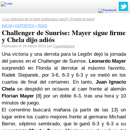
¿Los artículos de tu blog publicados aquí? ¡Propón tu blog!
INICIO
›
DEPORTES
›
TENIS
Challenger de Sunrise: Mayer sigue firme
y Chela dijo adiós
Publicado el 19 marzo 2010 por
Cuarentacero
Una victoria y una derrota para la
Legión
dejó la jornada
del jueves en el Challenger de Sunrise.
Leonardo Mayer
sorprendió en Florida al derrotar al máximo favorito,
Radek Stepanek, por 3-6, 6-3 y 6-3 y se metió en los
cuartos de final del certamen. En tanto,
Juan Ignacio
Chela
se despidió en octavos al caer frente al alemán
Florian Mayer
[8] por un doble 6-3, tras una hora y 10
minutos de juego.
El correntino buscará mañana (a partir de las 13) un
lugar entre los cuatro mejores frente al germano Michael
Berrer, séptimo sembrado, que le ganó 6-3 y 6-3 a su