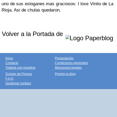
uno de sus esloganes mas graciosos: I love Vinito de La
Rioja. Asi de chulas quedaron.
Volver a la Portada de
Inicio
Presentación
Contacto
Condiciones generales
Trabaja con nosotros
Menciones legales
Dossier de Prensa
Propón tu blog
F.A.Q.
Gestionar cookies