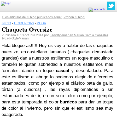
¿Los artículos de tu blog publicados aquí? ¡Propón tu blog!
INICIO
›
TENDENCIAS
›
MODA
Chaqueta Oversize
Publicado el 13 octubre 2014 por
Ladystylemarian Marian García González
@LadyStyleMarian
Hola blogueras!!!!! Hoy os voy a hablar de las chaquetas
oversize, en castellano llamadas ( chaquetas demasiado
grandes) dan a nuestros estilismos un toque masculino o
también le quitan sobriedad a nuestros estilismos mas
formales, dando un toque
casual
y desenfadado. Para
este estilismo el abrigo lo podemos elegir de diferentes
estampados, como por ejemplo el clásico pata de gallo,
tártan (a cuadros) , las rayas diplomaticas o sin
estampado es decir, en un solo color como por ejemplo,
para esta temporada el color
burdeos
para dar un toque
de color al invierno, pero sin que el estilismo sea muy
exagerado.