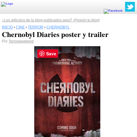
¿Los artículos de tu blog publicados aquí? ¡Propón tu blog!
INICIO
›
CINE
›
TERROR
›
CHERNOBYL
Chernobyl Diaries poster y trailer
Por
Terrorweekend
Save