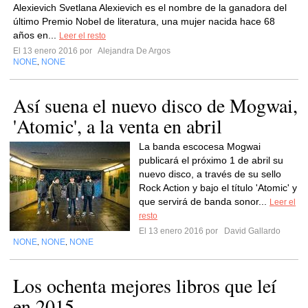
Alexievich Svetlana Alexievich es el nombre de la ganadora del
último Premio Nobel de literatura, una mujer nacida hace 68
años en...
Leer el resto
El 13 enero 2016 por
Alejandra De Argos
NONE
NONE
,
Así suena el nuevo disco de Mogwai,
'Atomic', a la venta en abril
La banda escocesa Mogwai
publicará el próximo 1 de abril su
nuevo disco, a través de su sello
Rock Action y bajo el título 'Atomic' y
que servirá de banda sonor...
Leer el
resto
El 13 enero 2016 por
David Gallardo
NONE
NONE
NONE
,
,
Los ochenta mejores libros que leí
en 2015.