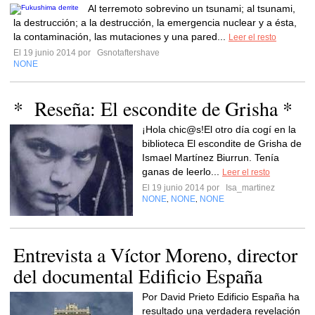
Al terremoto sobrevino un tsunami; al tsunami,
la destrucción; a la destrucción, la emergencia nuclear y a ésta,
la contaminación, las mutaciones y una pared...
Leer el resto
El 19 junio 2014 por
Gsnotaftershave
NONE
* Reseña: El escondite de Grisha *
¡Hola chic@s!El otro día cogí en la
biblioteca El escondite de Grisha de
Ismael Martínez Biurrun. Tenía
ganas de leerlo...
Leer el resto
El 19 junio 2014 por
Isa_martinez
NONE
NONE
NONE
,
,
Entrevista a Víctor Moreno, director
del documental Edificio España
Por David Prieto Edificio España ha
resultado una verdadera revelación