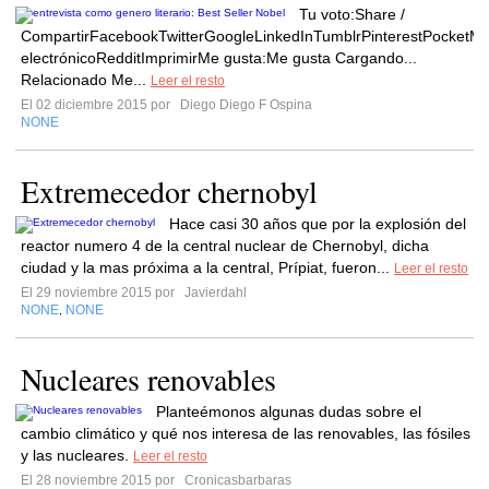
Tu voto:Share /
CompartirFacebookTwitterGoogleLinkedInTumblrPinterestPocketM
electrónicoRedditImprimirMe gusta:Me gusta Cargando...
Relacionado Me...
Leer el resto
El 02 diciembre 2015 por
Diego Diego F Ospina
NONE
Extremecedor chernobyl
Hace casi 30 años que por la explosión del
reactor numero 4 de la central nuclear de Chernobyl, dicha
ciudad y la mas próxima a la central, Prípiat, fueron...
Leer el resto
El 29 noviembre 2015 por
Javierdahl
NONE
NONE
,
Nucleares renovables
Planteémonos algunas dudas sobre el
cambio climático y qué nos interesa de las renovables, las fósiles
y las nucleares.
Leer el resto
El 28 noviembre 2015 por
Cronicasbarbaras