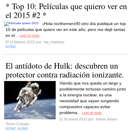
* Top 10: Películas que quiero ver en
el 2015 #2 *
¡Hola northerners!El otro día publiqué un top
10 de películas que quiero ver en este año, pero me dejé tantas
en el...
Leer el resto
El 11 febrero 2015 por
Isa_martinez
NONE
El antídoto de Hulk: descubren un
protector contra radiación ionizante.
Viendo que nos queda un largo y
posiblemente tortuoso camino junto
a la energía nuclear, es una
necesidad que vayan surgiendo
compuestos capaces evitar
problema...
Leer el resto
El 30 enero 2015 por
Antoni Xavier
Torres Collado
NONE
NONE
,