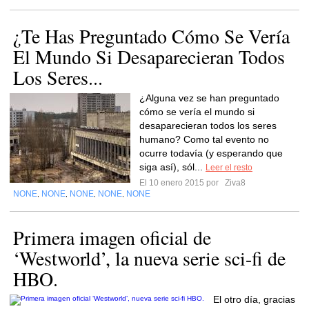
¿Te Has Preguntado Cómo Se Vería
El Mundo Si Desaparecieran Todos
Los Seres...
¿Alguna vez se han preguntado
cómo se vería el mundo si
desaparecieran todos los seres
humano? Como tal evento no
ocurre todavía (y esperando que
siga así), sól...
Leer el resto
El 10 enero 2015 por
Ziva8
NONE
NONE
NONE
NONE
NONE
,
,
,
,
Primera imagen oficial de
‘Westworld’, la nueva serie sci-fi de
HBO.
El otro día, gracias