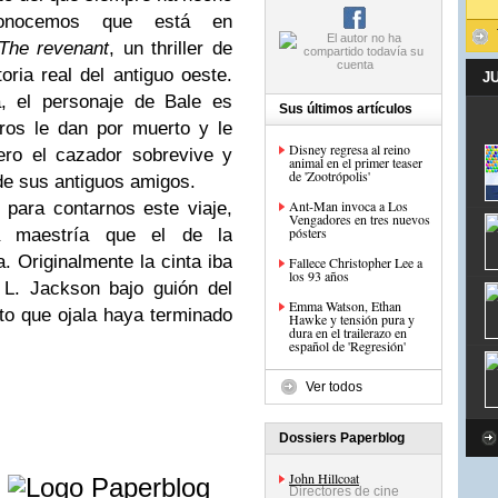
conocemos que está en
The revenant
, un thriller de
ria real del antiguo oeste.
J
, el personaje de Bale es
Sus últimos artículos
ros le dan por muerto y le
Disney regresa al reino
ero el cazador sobrevive y
animal en el primer teaser
de 'Zootrópolis'
 de sus antiguos amigos.
Ant-Man invoca a Los
para contarnos este viaje,
Vengadores en tres nuevos
pósters
 maestría que el de la
. Originalmente la cinta iba
Fallece Christopher Lee a
los 93 años
 L. Jackson bajo guión del
Emma Watson, Ethan
to que ojala haya terminado
Hawke y tensión pura y
dura en el trailerazo en
español de 'Regresión'
Ver todos
Dossiers Paperblog
e
John Hillcoat
Directores de cine