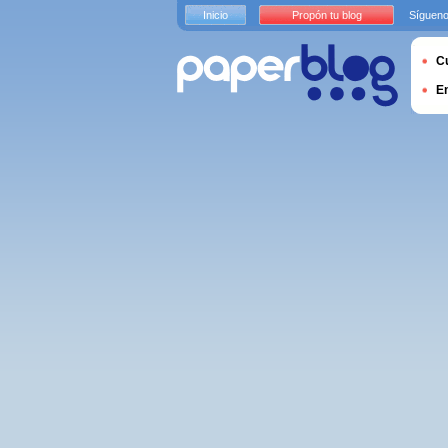
Inicio
Propón tu blog
Sígueno
Cu
E