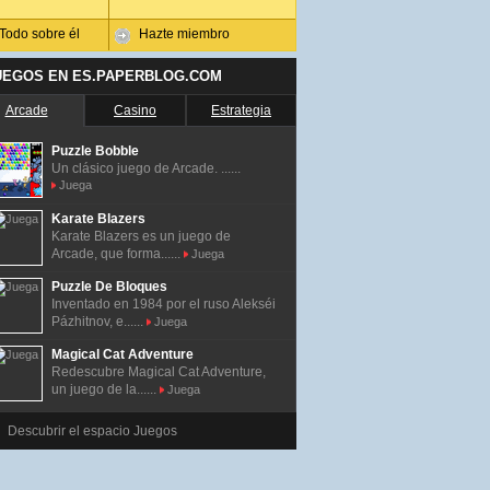
Todo sobre él
Hazte miembro
UEGOS EN ES.PAPERBLOG.COM
Arcade
Casino
Estrategia
Puzzle Bobble
Un clásico juego de Arcade. ......
Juega
Karate Blazers
Karate Blazers es un juego de
Arcade, que forma......
Juega
Puzzle De Bloques
Inventado en 1984 por el ruso Alekséi
Pázhitnov, e......
Juega
Magical Cat Adventure
Redescubre Magical Cat Adventure,
un juego de la......
Juega
Descubrir el espacio Juegos