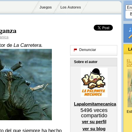
Juegos
Los Autores
nganza
anica
ctor de
La Carretera.
L
Denunciar
EL
Sobre el autor
DÍ
Lapalomitamecanica
5496
veces
Est
compartido
ver su perfil
ver su blog
to del que siempre ha hecho