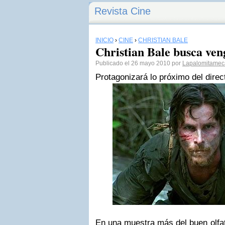
Revista Cine
INICIO
›
CINE
›
CHRISTIAN BALE
Christian Bale busca ve
Publicado el 26 mayo 2010 por
Lapalomitamec
Protagonizará lo próximo del dire
En una muestra más del buen olfa