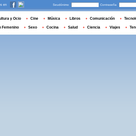
s en
Seudónimo
Contraseña
ltura y Ocio
Cine
Música
Libros
Comunicación
Tecnol
n Femenino
Sexo
Cocina
Salud
Ciencia
Viajes
Ten