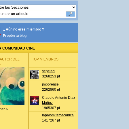
¿ Aún no eres miembro ?
Propón tu blog
A COMUNIDAD CINE
 AUTOR DEL
TOP MIEMBROS
A
sepelaci
3268253 pt
jmporense
2262860 pt
Claudio Antonio Diaz
Muñoz
1965307 pt
her A.l.
lapalomitamecanica
1417267 pt