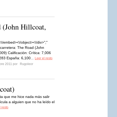
 (John Hillcoat,
\/embed><\/object><\/div>";"
a carretera: The Road (John
.009) Calificación: Crítica: 7,006
,283 España: 6,100...
Leer el resto
mbre 2011 por
Rugoleor
lcoat)
ta que me hice nada más salir
ícula a alguien que no ha leído el
l resto