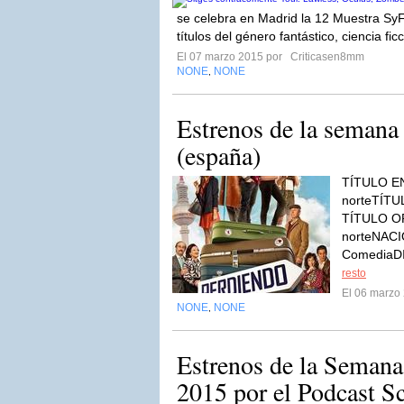
se celebra en Madrid la 12 Muestra Sy
títulos del género fantástico, ciencia fic
El 07 marzo 2015 por
Criticasen8mm
NONE
NONE
,
Estrenos de la semana
(españa)
TÍTULO EN
norteTÍT
TÍTULO OR
norteNAC
ComediaDI
resto
El 06 marzo
NONE
NONE
,
Estrenos de la Semana
2015 por el Podcast S