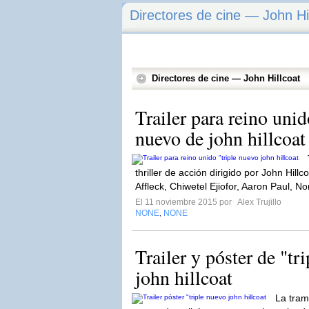
Directores de cine — John Hi
Directores de cine — John Hillcoat
Trailer para reino unid
nuevo de john hillcoat
thriller de acción dirigido por John Hil
Affleck, Chiwetel Ejiofor, Aaron Paul, N
El 11 noviembre 2015 por
Alex Trujillo
NONE
NONE
,
Trailer y póster de "tr
john hillcoat
La tram