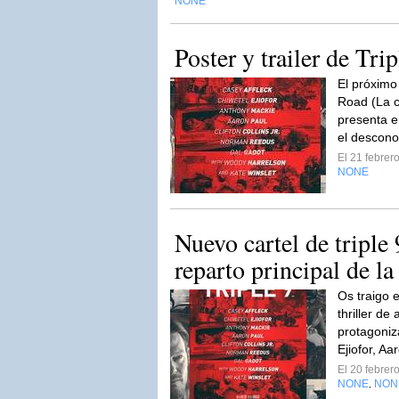
NONE
Poster y trailer de Trip
El próximo
Road (La c
presenta en
el descono
El 21 febre
NONE
Nuevo cartel de triple 
reparto principal de la
Os traigo 
thriller de
protagoniz
Ejiofor, A
El 20 febre
NONE
NON
,