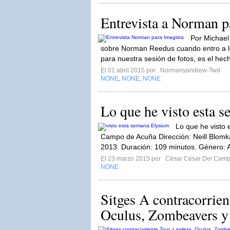
Entrevista a Norman p
Por Michael
sobre Norman Reedus cuando entro a l
para nuestra sesión de fotos, es el hec
El 01 abril 2015 por
Normanyandrew-Twd
NONE
NONE
NONE
,
,
Lo que he visto esta 
Lo que he visto
Campo de Acuña Dirección: Neill Blomk
2013. Duración: 109 minutos. Género: A
El 23 marzo 2015 por
César César Del Camp
NONE
Sitges A contracorrien
Oculus, Zombeavers y 