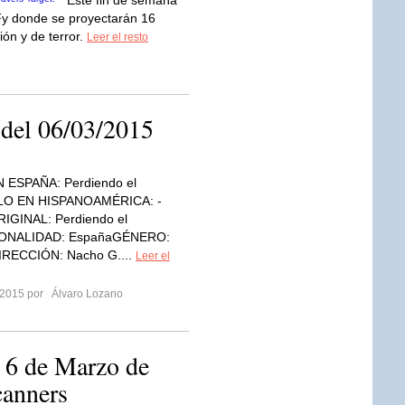
Este fin de semana
Fy donde se proyectarán 16
ción y de terror.
Leer el resto
 del 06/03/2015
 ESPAÑA: Perdiendo el
ULO EN HISPANOAMÉRICA: -
IGINAL: Perdiendo el
IONALIDAD: EspañaGÉNERO:
RECCIÓN: Nacho G....
Leer el
 2015 por
Álvaro Lozano
 6 de Marzo de
canners