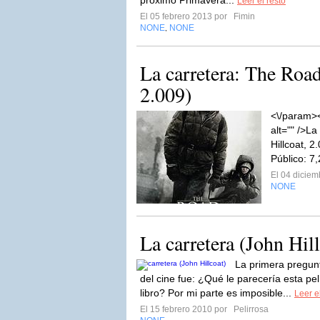
próximo Primavera...
Leer el resto
El 05 febrero 2013 por
Fimin
NONE
NONE
,
La carretera: The Road
2.009)
<\/param><
alt="" />L
Hillcoat, 2
Público: 7
El 04 dicie
NONE
La carretera (John Hil
La primera pregun
del cine fue: ¿Qué le parecería esta pel
libro? Por mi parte es imposible...
Leer e
El 15 febrero 2010 por
Pelirrosa