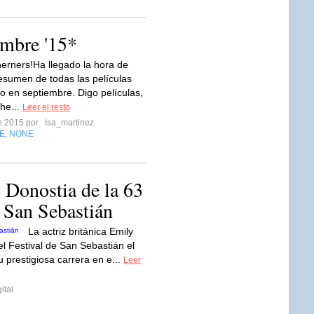
embre '15*
herners!Ha llegado la hora de
esumen de todas las películas
to en septiembre. Digo películas,
he...
Leer el resto
re 2015 por
Isa_martinez
E
NONE
,
Donostia de la 63
e San Sebastián
La actriz británica Emily
el Festival de San Sebastián el
 prestigiosa carrera en e...
Leer
ital