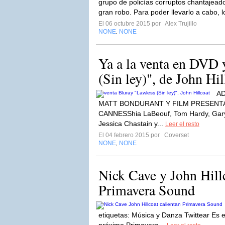
grupo de policías corruptos chantajead
gran robo. Para poder llevarlo a cabo, lo
El 06 octubre 2015 por
Alex Trujillo
NONE
NONE
,
Ya a la venta en DVD 
(Sin ley)", de John Hil
AD
MATT BONDURANT Y FILM PRESENTA
CANNESShia LaBeouf, Tom Hardy, Gar
Jessica Chastain y...
Leer el resto
El 04 febrero 2015 por
Coverset
NONE
NONE
,
Nick Cave y John Hillc
Primavera Sound
etiquetas: Música y Danza Twittear Es el