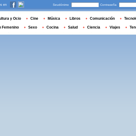
s en
Seudónimo
Contraseña
ltura y Ocio
Cine
Música
Libros
Comunicación
Tecnol
n Femenino
Sexo
Cocina
Salud
Ciencia
Viajes
Ten