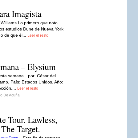
ara Imagista
 Williams.Lo primero que noto
os estudios Dune de Nueva York
ho de que él...
Leer el resto
semana – Elysium
 esta semana…por César del
amp. País: Estados Unidos. Año:
cción....
Leer el resto
o De Acuña
te Tour. Lawless,
The Target.