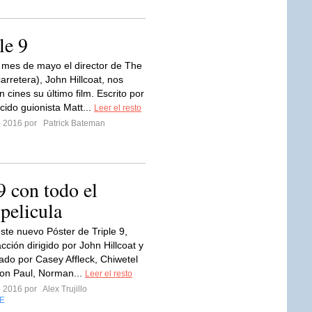
le 9
 mes de mayo el director de The
arretera), John Hillcoat, nos
 cines su último film. Escrito por
cido guionista Matt...
Leer el resto
ro 2016 por
Patrick Bateman
9 con todo el
 pelicula
este nuevo Póster de Triple 9,
 acción dirigido por John Hillcoat y
ado por Casey Affleck, Chiwetel
aron Paul, Norman...
Leer el resto
ro 2016 por
Alex Trujillo
E