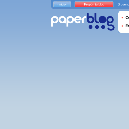
Inicio
Propón tu blog
Sígueno
Cu
E