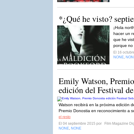
*¿Qué he visto? septi
¡Hola nort
hacer un r
que he vis
porque no 
El 16 octub
NONE
NON
,
Emily Watson, Premio 
edición del Festival d
Watson recibirá en la próxima edición d
Premio Donostia en reconocimiento a su
el resto
El 04 septiembre 2015 por
Film Magazine Dig
NONE
NONE
,