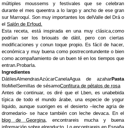
múltiples moussems y festivales que se celebran
durante el mes queentra a lo largo y ancho de ese gran
sur Marroquí. Son muy importantes los delValle del Drá o
el
Salón de Erfoud.
Esta receta, está inspirada en una muy clásica,como
podrían ser los briouats de dátil, pero con ciertas
modificaciones y conun toque propio. Es fácil de hacer,
económica y muy buena como postrecontundente o bien
como acompañamiento de un buen té en los tiempos que
entran.Probarla.
Ingredientes
Dátiles
Almendras
Azúcar
Canela
Agua de azahar
Pasta
filo
Miel
Semillas de sésamo
Confitura de pétalos de rosa
Antes de continuar, os diré que el Lben, es unabebida
típica de todo el mundo árabe, una especie de yogur
liquido, aunque suorigen es el desierto –leche agria de
dromedario- se hace también con leche devaca. En el
blog de Georgina,
encontrareis mucha y buena
información sobre elproducto. Lo encontrareis en España