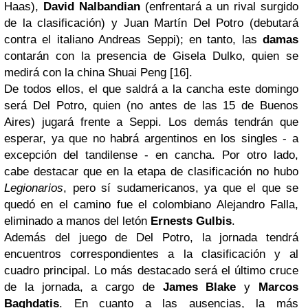
Haas),
David Nalbandian
(enfrentará a un rival surgido
de la clasificación) y Juan Martín Del Potro (debutará
contra el italiano Andreas Seppi); en tanto, las
damas
contarán con la presencia de Gisela Dulko, quien se
medirá con la china Shuai Peng [16].
De todos ellos, el que saldrá a la cancha este domingo
será Del Potro, quien (no antes de las 15 de Buenos
Aires) jugará frente a Seppi. Los demás tendrán que
esperar, ya que no habrá argentinos en los singles - a
excepción del tandilense - en cancha. Por otro lado,
cabe destacar que en la etapa de clasificación no hubo
Legionarios
, pero sí sudamericanos, ya que el que se
quedó en el camino fue el colombiano Alejandro Falla,
eliminado a manos del letón
Ernests Gulbis
.
Además del juego de Del Potro, la jornada tendrá
encuentros correspondientes a la clasificación y al
cuadro principal. Lo más destacado será el último cruce
de la jornada, a cargo de
James Blake
y
Marcos
Baghdatis
. En cuanto a las ausencias, la más