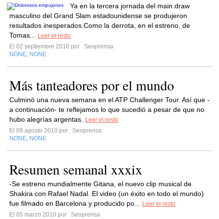
Ya en la tercera jornada del main draw
masculino del Grand Slam estadounidense se produjeron
resultados inesperados.Como la derrota, en el estreno, de
Tomas...
Leer el resto
El 02 septiembre 2010 por
Seoprensa
NONE
NONE
,
Más tanteadores por el mundo
Culminó una nueva semana en el ATP Challenger Tour. Así que -
a continuación- te reflejamos lo que sucedió a pesar de que no
hubo alegrías argentas.
Leer el resto
El 09 agosto 2010 por
Seoprensa
NONE
NONE
,
Resumen semanal xxxix
-Se estreno mundialmente Gitana, el nuevo clip musical de
Shakira con Rafael Nadal. El video (un éxito en todo el mundo)
fue filmado en Barcelona y producido po...
Leer el resto
El 05 marzo 2010 por
Seoprensa