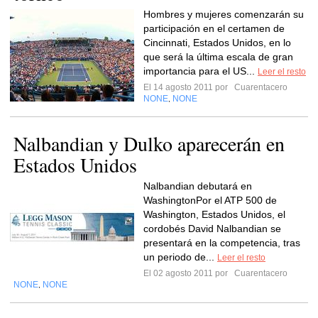
Hombres y mujeres comenzarán su
participación en el certamen de
Cincinnati, Estados Unidos, en lo
que será la última escala de gran
importancia para el US...
Leer el resto
El 14 agosto 2011 por
Cuarentacero
NONE
NONE
,
Nalbandian y Dulko aparecerán en
Estados Unidos
Nalbandian debutará en
WashingtonPor el ATP 500 de
Washington, Estados Unidos, el
cordobés David Nalbandian se
presentará en la competencia, tras
un periodo de...
Leer el resto
El 02 agosto 2011 por
Cuarentacero
NONE
NONE
,