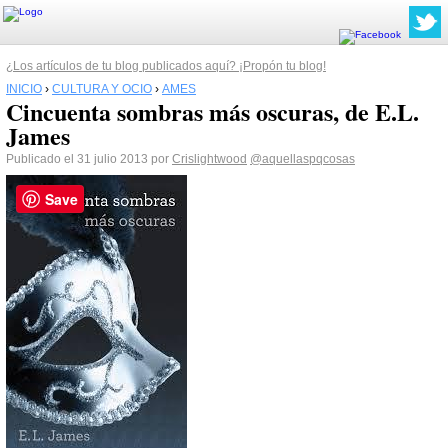
¿Los artículos de tu blog publicados aquí? ¡Propón tu blog!
INICIO
›
CULTURA Y OCIO
›
AMES
Cincuenta sombras más oscuras, de E.L.
James
Publicado el 31 julio 2013 por
Crislightwood
@aquellaspqcosas
Save