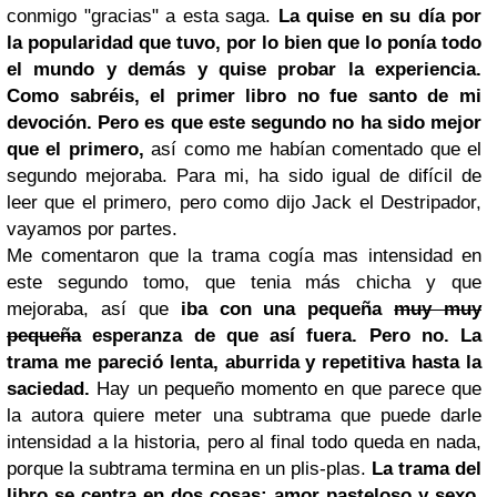
conmigo "gracias" a esta saga.
La quise en su día por
la popularidad que tuvo, por lo bien que lo ponía todo
el mundo y demás y quise probar la experiencia.
Como sabréis, el primer libro no fue santo de mi
devoción. Pero es que este segundo no ha sido mejor
que el primero,
así como me habían comentado que el
segundo mejoraba. Para mi, ha sido igual de difícil de
leer que el primero, pero como dijo Jack el Destripador,
vayamos por partes.
Me comentaron que la trama cogía mas intensidad en
este segundo tomo, que tenia más chicha y que
mejoraba, así que
iba con una pequeña
muy muy
pequeña
esperanza de que así fuera. Pero no. La
trama me pareció lenta, aburrida y repetitiva hasta la
saciedad.
Hay un pequeño momento en que parece que
la autora quiere meter una subtrama que puede darle
intensidad a la historia, pero al final todo queda en nada,
porque la subtrama termina en un plis-plas.
La trama del
libro se centra en dos cosas: amor pasteloso y sexo.