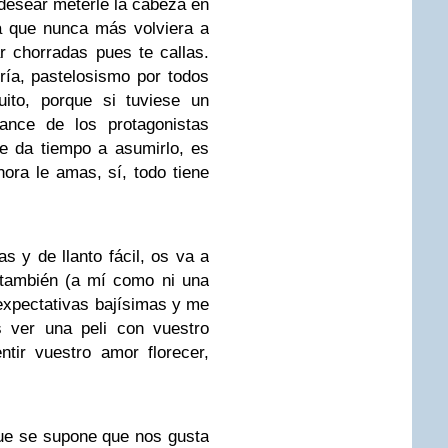
 desear meterle la cabeza en
a que nunca más volviera a
ar chorradas pues te callas.
ría
, pastelosismo por todos
uito, porque si tuviese un
ance de los protagonistas
e da tiempo a asumirlo
, es
hora le amas, sí, todo tiene
s y de llanto fácil, os va a
también (a mí como ni una
 expectativas bajísimas y me
s ver una peli con vuestro
tir vuestro amor florecer,
que se supone que nos gusta