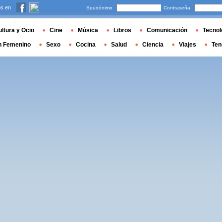
s en
Seudónimo
Contraseña
ltura y Ocio
Cine
Música
Libros
Comunicación
Tecnol
n Femenino
Sexo
Cocina
Salud
Ciencia
Viajes
Ten