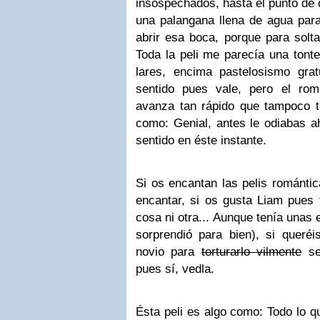
insospechados,
hasta el punto de
una palangana llena de agua par
abrir esa boca
, porque para solt
Toda la peli
me parecía una tonte
lares, encima pastelosismo grat
sentido pues vale, pero
el rom
avanza tan rápido que tampoco t
como:
Genial, antes le odiabas a
sentido en éste instante
.
Si os encantan las pelis romántica
encantar, si os gusta
Liam
pues 
cosa ni otra... Aunque tenía unas
sorprendió para bien), si queréi
novio para
torturarlo vilmente
sen
pues sí, vedla.
Ésta peli es algo como: Todo lo 