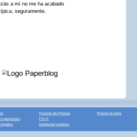
uizás a mí no me ha acabado
típica, seguramente.
e
ón
Dossier de Prensa
Propón tu blog
s generales
F.A.Q.
legales
Gestionar cookies