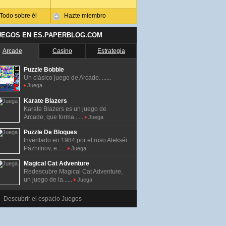
Todo sobre él
Hazte miembro
UEGOS EN ES.PAPERBLOG.COM
Arcade
Casino
Estrategia
Puzzle Bobble
Un clásico juego de Arcade. ......
Juega
Karate Blazers
Karate Blazers es un juego de
Arcade, que forma......
Juega
Puzzle De Bloques
Inventado en 1984 por el ruso Alekséi
Pázhitnov, e......
Juega
Magical Cat Adventure
Redescubre Magical Cat Adventure,
un juego de la......
Juega
Descubrir el espacio Juegos