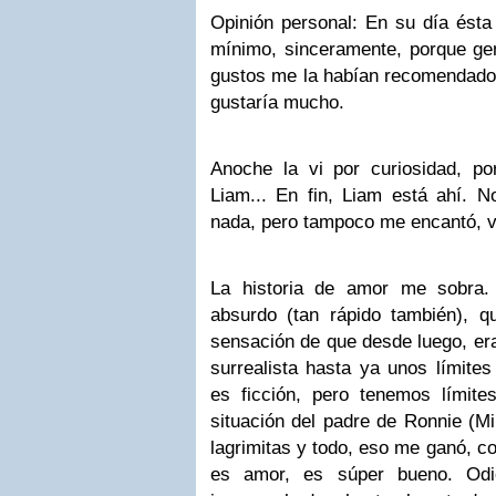
Opinión personal:
En su día ésta
mínimo, sinceramente, porque ge
gustos me la habían recomendado
gustaría mucho.
Anoche la vi por curiosidad, p
Liam
... En fin,
Liam
está ahí. N
nada, pero tampoco me encantó, 
La historia de amor me sobra. 
absurdo (tan rápido también), q
sensación de que desde luego, era
surrealista hasta ya unos límites
es ficción, pero tenemos límite
situación del padre de
Ronnie
(Mi
lagrimitas y todo, eso me ganó, 
es amor, es súper bueno.
Od