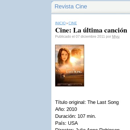
Revista Cine
INICIO
›
CINE
Cine: La última canción
Publicado el 07 diciembre 2011 por
Miyu
Título original:
The Last Song
Año:
2010
Duración:
107 min.
País:
USA