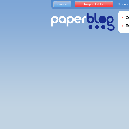
Inicio
Propón tu blog
Sígueno
Cu
E