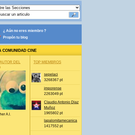
¿ Aún no eres miembro ?
Propón tu blog
A COMUNIDAD CINE
 AUTOR DEL
TOP MIEMBROS
A
sepelaci
3268367 pt
jmporense
2263049 pt
Claudio Antonio Diaz
Muñoz
1965802 pt
her A.l.
lapalomitamecanica
1417552 pt