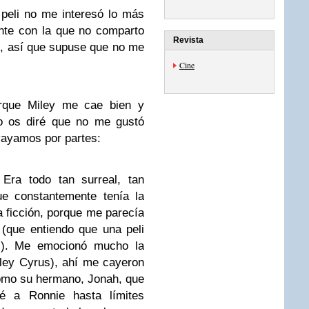
 peli no me interesó lo más
nte con la que no comparto
Revista
, así que supuse que no me
Cine
orque
Miley
me cae bien y
o os diré que no me gustó
vayamos por partes:
Era todo tan surreal, tan
ue constantemente tenía la
 ficción, porque
me parecía
(que entiendo que una peli
s).
Me emocionó mucho la
ley Cyrus), ahí me cayeron
como su hermano,
Jonah
, que
ié a
Ronnie
hasta límites