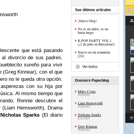
Sus últimos artículos
emsworth
¡Nuevo blog!
J
No es un adiós, es un
hasta luego
K-POP PARTY VOL.1
(¡2 de julio en Barcelona!)
olescente que está pasando
Nuevo en mi estantería
[24]
 al divorcio de sus padres.
pueblecito sureño para vivir
Ver todos
 (Greg Kinnear), con el que
ero no le queda otra opción.
Dossiers Paperblog
 asperezas con su hija por
Miley Cyrus
úsica. Al mismo tiempo que
Actores
orando, Ronnie descubre el
Liam Hemsworth
Actores
ar (Liam Hemsworth). Drama
e
Nicholas Sparks
(El diario
Nicholas Sparks
Escritor
Greg Kinnear
Actores