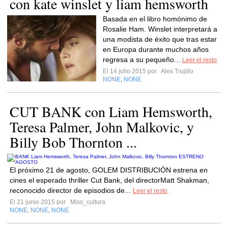
con kate winslet y liam hemsworth
Basada en el libro homónimo de
Rosalie Ham. Winslet interpretará a
una modista de éxito que tras estar
en Europa durante muchos años
regresa a su pequeño...
Leer el resto
El 14 julio 2015 por
Alex Trujillo
NONE
NONE
,
CUT BANK con Liam Hemsworth,
Teresa Palmer, John Malkovic, y
Billy Bob Thornton ...
El próximo 21 de agosto, GOLEM DISTRIBUCIÓN estrena en
cines el esperado thriller Cut Bank, del directorMatt Shakman,
reconocido director de episodios de...
Leer el resto
El 21 junio 2015 por
Miss_cultura
NONE
NONE
NONE
,
,