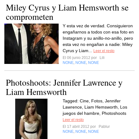
Miley Cyrus y Liam Hemsworth se
comprometen
Y esta vez de verdad. Consiguieron
engañarnos a todos con esa foto en
Instagram y su anillo-no-anillo, pero
esta vez no engañan a nadie: Miley
Cyrus y Liam...
Leer el resto
El 06 junio 2012 por
Lili
NONE
NONE
NONE
,
,
Photoshoots: Jennifer Lawrence y
Liam Hemsworth
Tagged: Cine, Fotos, Jennifer
Lawrence, Liam Hemsworth, Los
juegos del hambre, Photoshoots
Leer el resto
El 17 abril 2012 por
Pablur
NONE
NONE
NONE
,
,