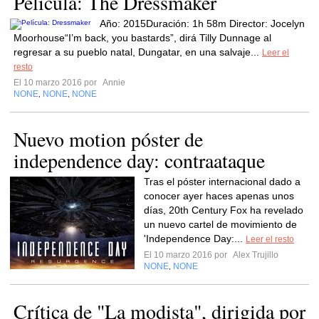
Película: The Dressmaker
Año: 2015Duración: 1h 58m Director: Jocelyn
Moorhouse“I’m back, you bastards”, dirá Tilly Dunnage al
regresar a su pueblo natal, Dungatar, en una salvaje...
Leer el
resto
El 10 marzo 2016 por
Annie
NONE
NONE
NONE
,
,
Nuevo motion póster de
independence day: contraataque
Tras el póster internacional dado a
conocer ayer haces apenas unos
días, 20th Century Fox ha revelado
un nuevo cartel de movimiento de
'Independence Day:...
Leer el resto
El 10 marzo 2016 por
Alex Trujillo
NONE
NONE
,
Crítica de "La modista", dirigida por