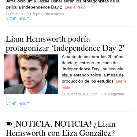
Jeff Goldblum y Jessie Usher serán los protagonistas de la
película Independence Day 2.
Leer el resto
El 05 marzo 2015 por
Dioscaficho
NONE
NONE
,
Liam Hemsworth podría
protagonizar ‘Independence Day 2′
A punto de celebrar los 20 años
desde el estreno en cines de
‘Independence Day’, su secuela
sigue estando sobre la mesa de
producción de los estudios.
Leer el
resto
El 28 enero 2015 por
Film Magazine
Digital
NONE
NONE
,
➽¡NOTICIA, NOTICIA! ¿Liam
Hemsworth con Eiza González?