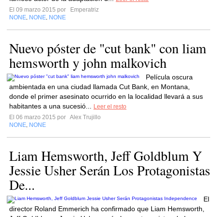
El 09 marzo 2015 por
Emperatriz
NONE
NONE
NONE
,
,
Nuevo póster de "cut bank" con liam
hemsworth y john malkovich
Película oscura
ambientada en una ciudad llamada Cut Bank, en Montana,
donde el primer asesinato ocurrido en la localidad llevará a sus
habitantes a una sucesió...
Leer el resto
El 06 marzo 2015 por
Alex Trujillo
NONE
NONE
,
Liam Hemsworth, Jeff Goldblum Y
Jessie Usher Serán Los Protagonistas
De...
El
director Roland Emmerich ha confirmado que Liam Hemsworth,