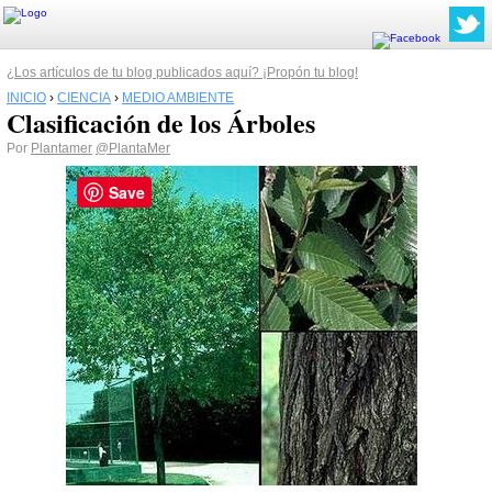
¿Los artículos de tu blog publicados aquí? ¡Propón tu blog!
INICIO
›
CIENCIA
›
MEDIO AMBIENTE
Clasificación de los Árboles
Por
Plantamer
@PlantaMer
Save