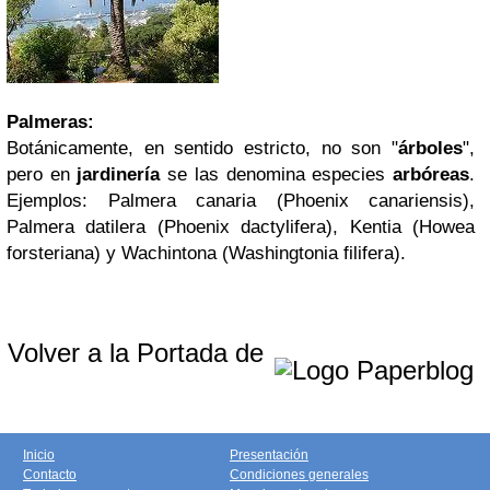
Palmeras:
Botánicamente, en sentido estricto, no son "
árboles
",
pero en
jardinería
se las denomina especies
arbóreas
.
Ejemplos:
Palmera canaria
(Phoenix canariensis),
Palmera datilera
(Phoenix dactylifera), Kentia (Howea
forsteriana) y Wachintona (Washingtonia filifera).
Volver a la Portada de
Inicio
Presentación
Contacto
Condiciones generales