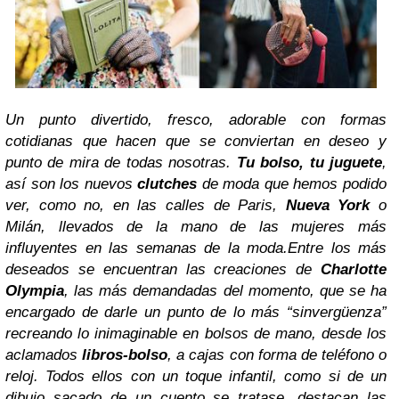
Un punto divertido, fresco, adorable con formas
cotidianas que hacen que se conviertan en deseo y
punto de mira de todas nosotras.
Tu bolso, tu juguete
,
así son los nuevos
clutches
de moda que hemos podido
ver, como no, en las calles de Paris,
Nueva York
o
Milán, llevados de la mano de las mujeres más
influyentes en las semanas de la moda.
Entre los más
deseados se encuentran las creaciones de
Charlotte
Olympia
, las más demandadas del momento, que se ha
encargado de darle un punto de lo más “sinvergüenza”
recreando lo inimaginable en bolsos de mano, desde los
aclamados
libros-bolso
, a cajas con forma de teléfono o
reloj. Todos ellos con un toque infantil, como si de un
dibujo sacado de un cuento se tratase, destacan las