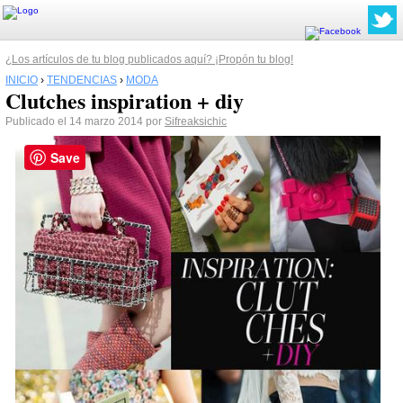
¿Los artículos de tu blog publicados aquí? ¡Propón tu blog!
INICIO
›
TENDENCIAS
›
MODA
Clutches inspiration + diy
Publicado el 14 marzo 2014 por
Sifreaksichic
Save