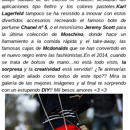
aplicaciones tipo fieltro y los colores pasteles.
Karl
Lagerfeld
tampoco se ha resistido a innovar con estos
divertidos accesorios recreando el famoso bote de
perfume
Chanel
nº 5
, o el mismísimo
Jeremy Scott
para
la última colección de
Moschino
, donde hace un
llamamiento a la comida rápida y el take-away, las
famosas cajas de
Mcdonalds
que se han convertido en
el nuevo negro entre las fashionistas.
En el 2014, cuando
se trata de bolsos de mano…no está todo visto,
la
sorpresa
y la
creatividad
está servida!! ¿Te animarías
con algún aliado como bolso de este tipo?? Mira la
galería de las mejores imágenes y al final te sorprendo
con un estupendo
DIY
!! Mil besos amores <3 <3