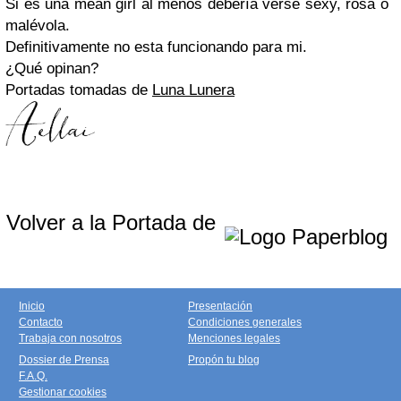
Si es una mean girl al menos debería verse sexy, rosa o
malévola.
Definitivamente no esta funcionando para mi.
¿Qué opinan?
Portadas tomadas de
Luna Lunera
Volver a la Portada de
Inicio
Presentación
Contacto
Condiciones generales
Trabaja con nosotros
Menciones legales
Dossier de Prensa
Propón tu blog
F.A.Q.
Gestionar cookies