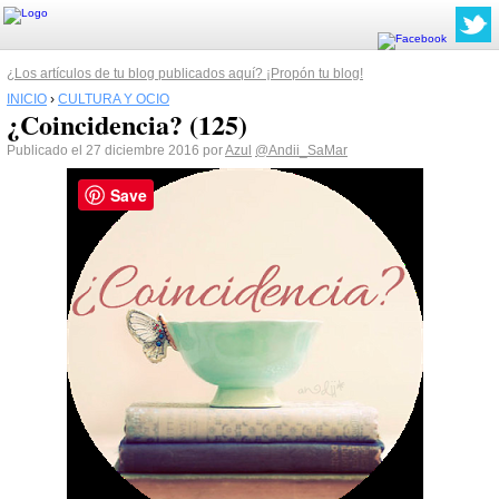
¿Los artículos de tu blog publicados aquí? ¡Propón tu blog!
INICIO
›
CULTURA Y OCIO
¿Coincidencia? (125)
Publicado el 27 diciembre 2016 por
Azul
@Andii_SaMar
Save