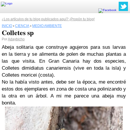
¿Los artículos de tu blog publicados aquí? ¡Propón tu blog!
INICIO
›
CIENCIA
›
MEDIO AMBIENTE
Colletes sp
Por
Adaybicho
Abeja solitaria que construye agujeros para sus larvas
en la tierra y se alimenta de polen de muchas plantas a
las que visita. En Gran Canaria hay dos especies,
Colletes dimidiatus canariensis (vive en toda la isla) y
Colletes moricei (costa).
No la había visto antes, debe ser la época, me encontré
estos dos ejemplares en zona de costa una polinizando y
la otra en un árbol. A mi me parece una abeja muy
bonita.