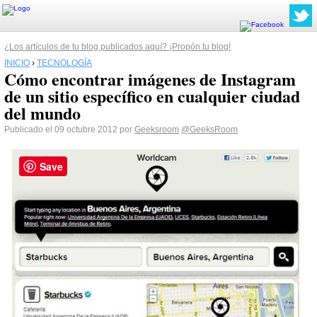
¿Los artículos de tu blog publicados aquí? ¡Propón tu blog!
INICIO
›
TECNOLOGÍA
Cómo encontrar imágenes de Instagram
de un sitio específico en cualquier ciudad
del mundo
Publicado el 09 octubre 2012 por
Geeksroom
@GeeksRoom
Save