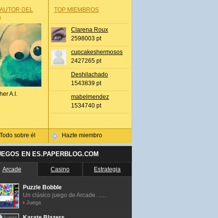
 AUTOR DEL
TOP MIEMBROS
A
Clarena Roux
2598003 pt
cupcakeshermosos
2427265 pt
Deshilachado
1543839 pt
her A.l.
mabelmendez
1534740 pt
Todo sobre él
Hazte miembro
UEGOS EN ES.PAPERBLOG.COM
Arcade
Casino
Estrategia
Puzzle Bobble
Un clásico juego de Arcade. ......
Juega
Karate Blazers