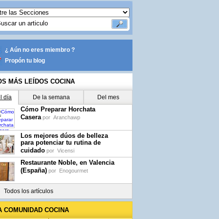
¿ Aún no eres miembro ?
Propón tu blog
OS MÁS LEÍDOS COCINA
l día
De la semana
Del mes
Cómo Preparar Horchata
Casera
por
Aranchawp
Los mejores dúos de belleza
para potenciar tu rutina de
cuidado
por
Vicensi
Restaurante Noble, en Valencia
(España)
por
Enogourmet
Todos los artículos
A COMUNIDAD COCINA