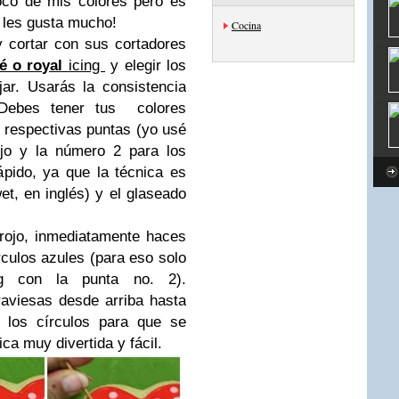
oco de mis colores pero es
 les gusta mucho!
Cocina
y cortar con sus cortadores
cé o royal
icing
y elegir los
ar. Usarás la consistencia
. Debes tener tus colores
respectivas puntas (yo usé
ojo y la número 2 para los
ápido, ya que la técnica es
t, en inglés) y el glaseado
 rojo, inmediatamente haces
rculos azules (para eso solo
g con la punta no. 2).
raviesas desde arriba hasta
 los círculos para que se
ca muy divertida y fácil.