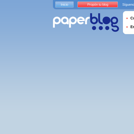
Inicio
Propón tu blog
Sígueno
Cu
E