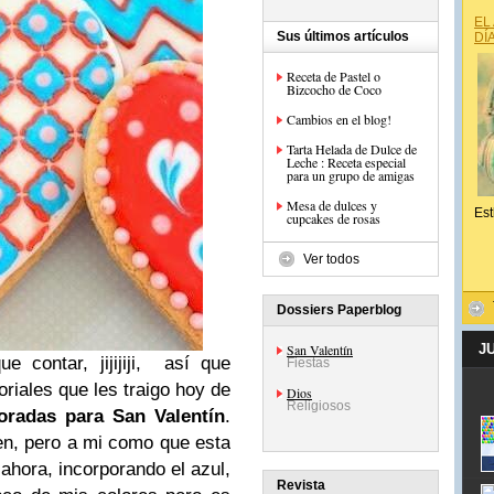
EL
Sus últimos artículos
DÍ
Receta de Pastel o
Bizcocho de Coco
Cambios en el blog!
Tarta Helada de Dulce de
Leche : Receta especial
para un grupo de amigas
Mesa de dulces y
Est
cupcakes de rosas
Ver todos
Dossiers Paperblog
San Valentín
J
e contar, jijijiji, así que
Fiestas
oriales que les traigo hoy de
Dios
Religiosos
oradas para San Valentín
.
en, pero a mi como que esta
ahora, incorporando el azul,
Revista