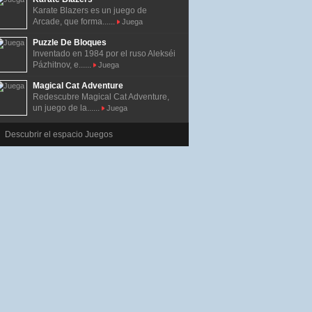
Karate Blazers es un juego de
Arcade, que forma......
Juega
Puzzle De Bloques
Inventado en 1984 por el ruso Alekséi
Pázhitnov, e......
Juega
Magical Cat Adventure
Redescubre Magical Cat Adventure,
un juego de la......
Juega
Descubrir el espacio Juegos