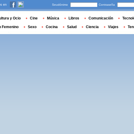
s en
Seudónimo
Contraseña
ltura y Ocio
Cine
Música
Libros
Comunicación
Tecnol
n Femenino
Sexo
Cocina
Salud
Ciencia
Viajes
Ten