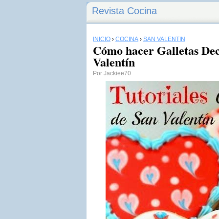
Revista Cocina
INICIO
›
COCINA
›
SAN VALENTÍN
Cómo hacer Galletas De
Valentín
Por
Jackiee70