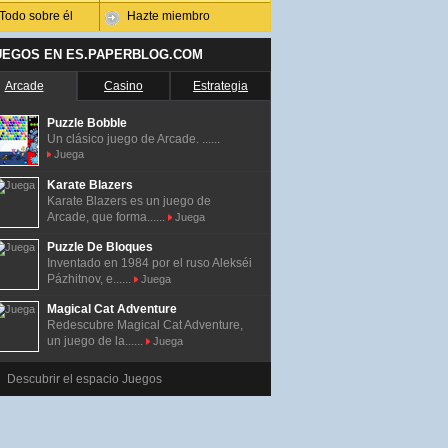
Todo sobre él
Hazte miembro
UEGOS EN ES.PAPERBLOG.COM
Arcade
Casino
Estrategia
Puzzle Bobble
Un clásico juego de Arcade. ......
Juega
Karate Blazers
Karate Blazers es un juego de
Arcade, que forma......
Juega
Puzzle De Bloques
Inventado en 1984 por el ruso Alekséi
Pázhitnov, e......
Juega
Magical Cat Adventure
Redescubre Magical Cat Adventure,
un juego de la......
Juega
Descubrir el espacio Juegos