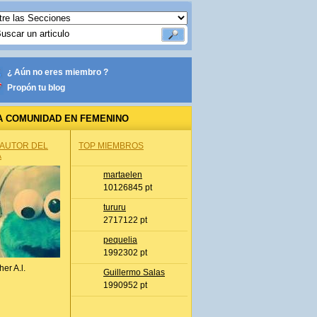
¿ Aún no eres miembro ?
Propón tu blog
A COMUNIDAD EN FEMENINO
 AUTOR DEL
TOP MIEMBROS
A
martaelen
10126845 pt
tururu
2717122 pt
pequelia
1992302 pt
her A.l.
Guillermo Salas
1990952 pt