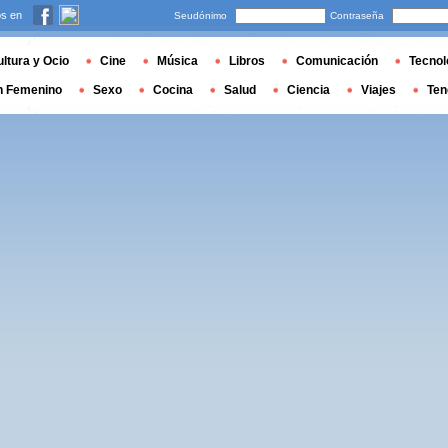
s en
Seudónimo
Contraseña
ltura y Ocio
Cine
Música
Libros
Comunicación
Tecnol
n Femenino
Sexo
Cocina
Salud
Ciencia
Viajes
Ten