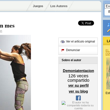
Juegos
Los Autores
un mes
on
L
Ver el artículo original
Denunciar
EL
DÍ
Sobre el autor
Demoniatentacion
126
veces
compartido
ver su perfil
ver su blog
Est