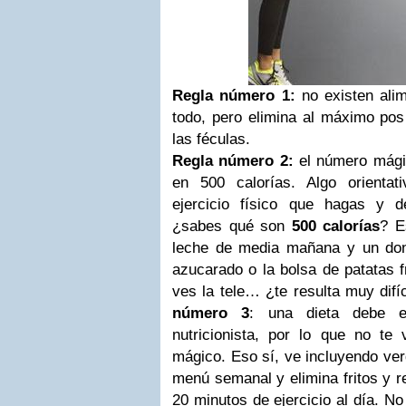
Regla número 1:
no existen ali
todo, pero elimina al máximo posi
las féculas.
Regla número 2:
el número mágico
en 500 calorías. Algo orientat
ejercicio físico que hagas y 
¿sabes qué son
500 calorías
? E
leche de media mañana y un don
azucarado o la bolsa de patatas f
ves la tele… ¿te resulta muy difíc
número 3
: una dieta debe e
nutricionista, por lo que no t
mágico. Eso sí, ve incluyendo ver
menú semanal y elimina fritos y 
20 minutos de ejercicio al día. N