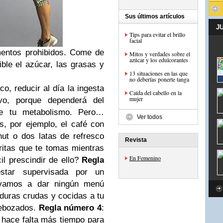
Sus últimos artículos
J
Tips para evitar el brillo
facial
mentos prohibidos. Come de
Mitos y verdades sobre el
azúcar y los edulcorantes
ble el azúcar, las grasas y
13 situaciones en las que
no deberías ponerte tanga
, reducir al día la ingesta
Caída del cabello en la
mujer
ivo, porque dependerá del
de tu metabolismo. Pero…
Ver todos
s, por ejemplo, el café con
ut o dos latas de refresco
Revista
ritas que te tomas mientras
En Femenino
il prescindir de ello?
Regla
star supervisada por un
e vamos a dar ningún menú
duras crudas y cocidas a tu
rebozados.
Regla número 4
:
o hace falta más tiempo para