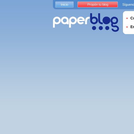
Inicio
Propón tu blog
Sígueno
Cu
E