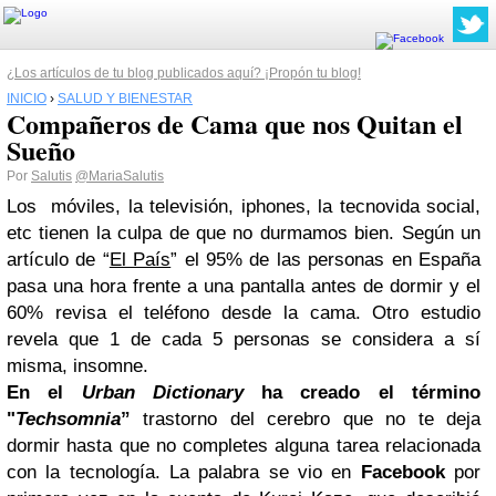
¿Los artículos de tu blog publicados aquí? ¡Propón tu blog!
INICIO
›
SALUD Y BIENESTAR
Compañeros de Cama que nos Quitan el
Sueño
Por
Salutis
@MariaSalutis
Los móviles, la televisión, iphones, la tecnovida social,
etc tienen la culpa de que no durmamos bien. Según un
artículo de “
El País
” el 95% de las personas en España
pasa una hora frente a una pantalla antes de dormir y el
60% revisa el teléfono desde la cama. Otro estudio
revela que 1 de cada 5 personas se considera a sí
misma, insomne.
En el
Urban Dictionary
ha creado el término
"
Techsomnia
”
trastorno del cerebro que no te deja
dormir hasta que no completes alguna tarea relacionada
con la tecnología. La palabra se vio en
Facebook
por