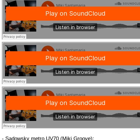
- Sadowsky metro UV70 (Miki Groove):