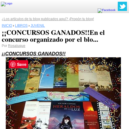
¿Los artículos de tu blog publicados aquí? ¡Propón tu blog!
INICIO
›
LIBROS
›
JUVENIL
¡¡CONCURSOS GANADOS!!En el
concurso organizado por el blo...
Por
Rosaluque
¡¡CONCURSOS GANADOS!!
Save