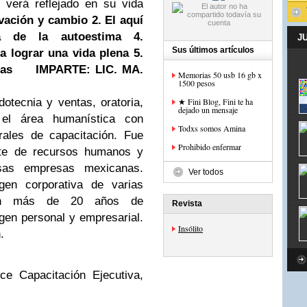
 verá reflejado en su vida
ivación y cambio
2. El aquí
a de la autoestima
4.
J
Sus últimos artículos
a lograr una vida plena
5.
tas
IMPARTE: LIC. MA.
Memorias 50 usb 16 gb x
1500 pesos
otecnia y ventas, oratoria,
★ Fini Blog, Fini te ha
dejado un mensaje
el área humanística con
Todxs somos Amina
rales de capacitación. Fue
Prohibido enfermar
ente de recursos humanos y
rsas empresas mexicanas.
Ver todos
en corporativa de varias
 con más de 20 años de
Revista
gen personal y empresarial.
Insólito
.
e Capacitación Ejecutiva,