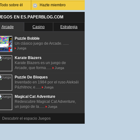
Todo sobre él
Hazte miembro
UEGOS EN ES.PAPERBLOG.COM
Arcade
Casino
Estrategia
Puzzle Bobble
Un clásico juego de Arcade. ......
Juega
Karate Blazers
Karate Blazers es un juego de
Arcade, que forma......
Juega
Puzzle De Bloques
Inventado en 1984 por el ruso Alekséi
Pázhitnov, e......
Juega
Magical Cat Adventure
Redescubre Magical Cat Adventure,
un juego de la......
Juega
Descubrir el espacio Juegos