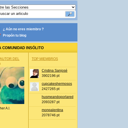
¿ Aún no eres miembro ?
Propón tu blog
A COMUNIDAD INSÓLITO
 AUTOR DEL
TOP MIEMBROS
A
Cristina Sanjosé
3902196 pt
cupcakeshermosos
2427265 pt
husmeandoporlared
2093287 pt
her A.l.
monpalentina
2078746 pt