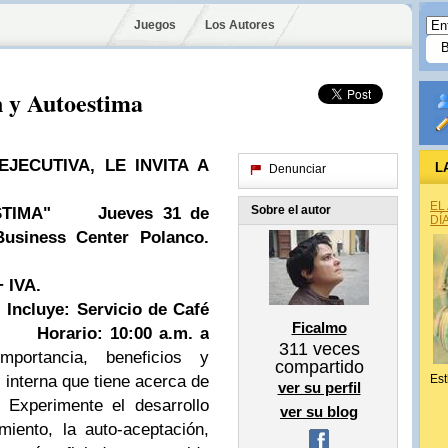
Juegos
Los Autores
n y Autoestima
JECUTIVA, LE INVITA A
L
Denunciar
EL
Sobre el autor
TIMA"
Jueves 31 de
DÍ
siness Center Polanco.
+ IVA.
Incluye: Servicio de Café
Ficalmo
.
Horario: 10:00 a.m. a
311
veces
portancia, beneficios y
compartido
 interna que tiene acerca de
Est
ver su perfil
.
Experimente el desarrollo
ver su blog
iento, la auto-aceptación,