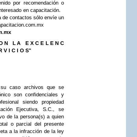
enido por recomendación o
interesado en capacitación.
a de contactos sólo envíe un
apacitacion.com.mx
om.mx
 O N L A E X C E L E N C
V I C I O S"
n su caso archivos que se
nico son confidenciales y
fesional siendo propiedad
ación Ejecutiva, S.C., se
vo de la persona(s) a quien
otal o parcial del presente
ta a la infracción de la ley