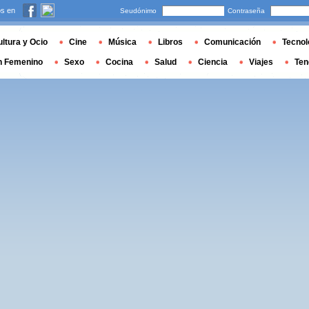
s en
Seudónimo
Contraseña
ltura y Ocio
Cine
Música
Libros
Comunicación
Tecnol
n Femenino
Sexo
Cocina
Salud
Ciencia
Viajes
Ten