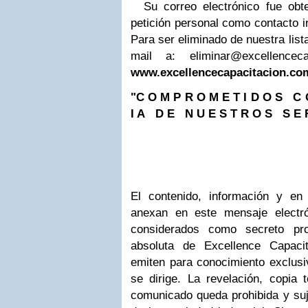
Su correo electrónico fue obt
petición personal como contacto 
Para ser eliminado de nuestra list
mail a:
eliminar@excellencec
www.excellencecapacitacion.c
"C O M P R O M E T I D O S C
I A D E N U E S T R O S S E R 
El contenido, información y e
anexan en este mensaje electró
considerados como secreto pro
absoluta de Excellence Capacit
emiten para conocimiento exclusi
se dirige. La revelación, copia t
comunicado queda prohibida y suje