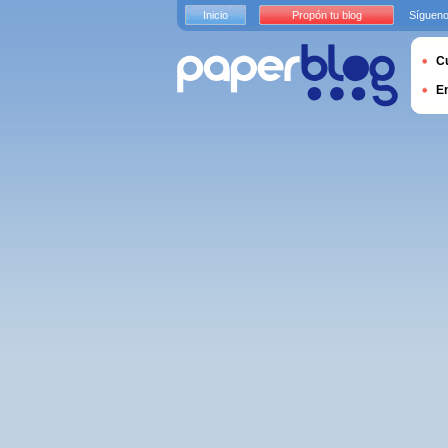
Inicio
Propón tu blog
Sígueno
Cu
E