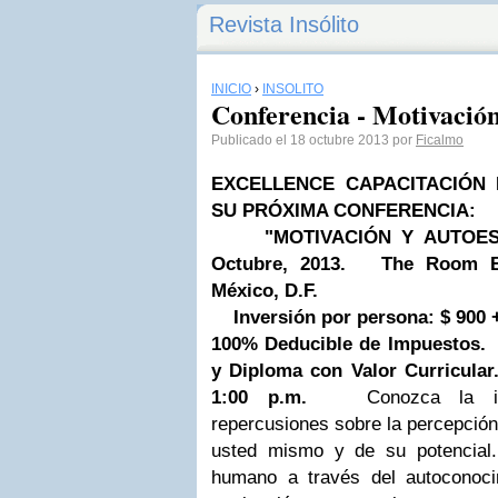
Revista Insólito
INICIO
›
INSÓLITO
Conferencia - Motivació
Publicado el 18 octubre 2013 por
Ficalmo
EXCELLENCE CAPACITACIÓN E
SU PRÓXIMA CONFERENCIA:
"MOTIVACIÓN Y AUTOES
Octubre, 2013.
The Room Bu
México, D.F.
Inversión por persona:
$ 900 
100% Deducible de Impuestos.
y Diploma con Valor Curricular
1:00 p.m.
Conozca la im
repercusiones sobre la percepción
usted mismo y de su potencial
humano a través del autoconocim